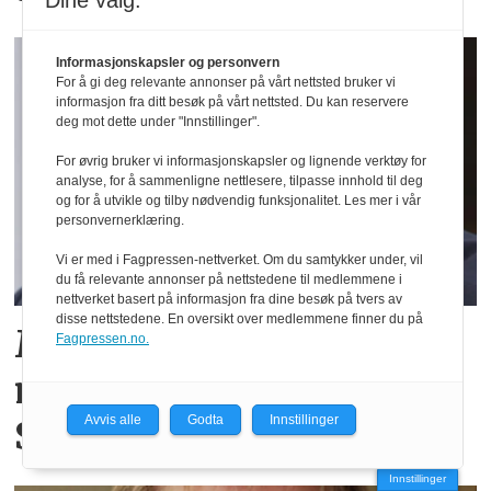
Dine valg:
Informasjonskapsler og personvern
For å gi deg relevante annonser på vårt nettsted bruker vi
informasjon fra ditt besøk på vårt nettsted. Du kan reservere
deg mot dette under "Innstillinger".
For øvrig bruker vi informasjonskapsler og lignende verktøy for
analyse, for å sammenligne nettlesere, tilpasse innhold til deg
og for å utvikle og tilby nødvendig funksjonalitet. Les mer i vår
personvernerklæring.
Vi er med i Fagpressen-nettverket. Om du samtykker under, vil
du få relevante annonser på nettstedene til medlemmene i
nettverket basert på informasjon fra dine besøk på tvers av
disse nettstedene. En oversikt over medlemmene finner du på
Moelven investerer 50
Fagpressen.no.
millioner kroner på
Avvis alle
Godta
Innstillinger
Sokna
Innstillinger