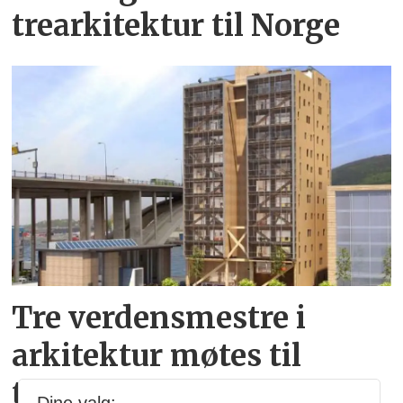
trearkitektur til Norge
Tre verdensmestre i
arkitektur møtes til
toppmøte i Oslo