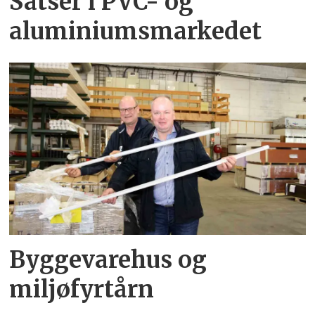
Satser i PVC- og
aluminiumsmarkedet
Byggevarehus og
miljøfyrtårn