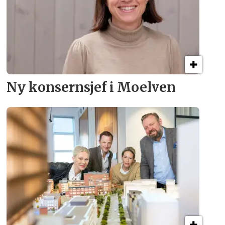
Ny konsern­sjef i Moelven