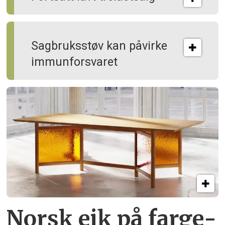
Sagbruksstøv kan på­virke
immun­forsvaret
Norsk eik på farge­