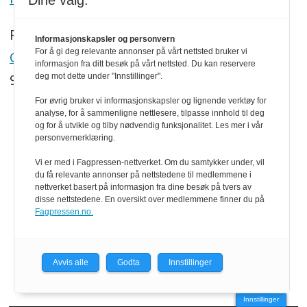
Dine valg:
Redaktør:
Informasjonskapsler og personvern
For å gi deg relevante annonser på vårt nettsted bruker vi
Georg Mathisen
informasjon fra ditt besøk på vårt nettsted. Du kan reservere
90 93 28 97
deg mot dette under "Innstillinger".
For øvrig bruker vi informasjonskapsler og lignende verktøy for
analyse, for å sammenligne nettlesere, tilpasse innhold til deg
SNARVEIER
og for å utvikle og tilby nødvendig funksjonalitet. Les mer i vår
personvernerklæring.
Om oss
Vi er med i Fagpressen-nettverket. Om du samtykker under, vil
du få relevante annonser på nettstedene til medlemmene i
Abonnement
nettverket basert på informasjon fra dine besøk på tvers av
disse nettstedene. En oversikt over medlemmene finner du på
eMagasin
Fagpressen.no.
Persovernerklæring
Avvis alle
Godta
Innstillinger
Redaktøransvar
Innstillinger