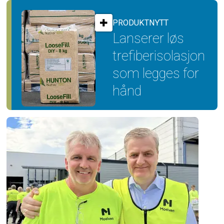
PRODUKTNYTT
Lanserer løs
trefiber­isolasjon
som legges for
hånd