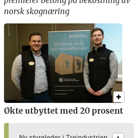
premierer betong på bekostning av
norsk skognæring
Økte utbyttet med 20 prosent
Ny styreleder i Treindustrien