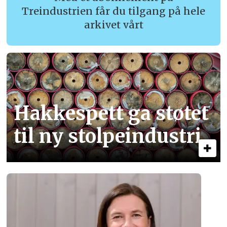
Treindustrien får du tilgang på hele
arkivet vårt
Hakkespett ga støtet
til ny stolpe­industri