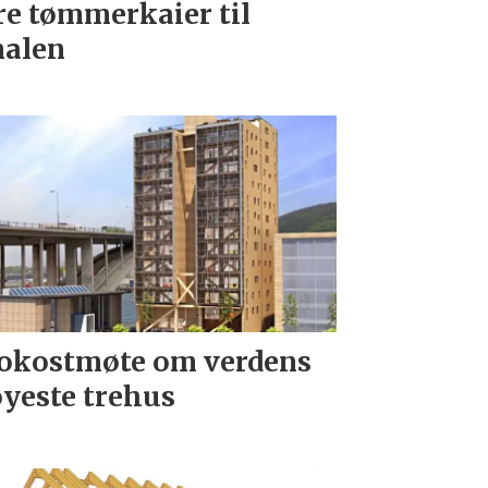
re tømmerkaier til
nalen
okostmøte om verdens
yeste trehus