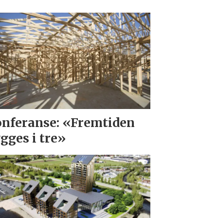
nferanse: «Fremtiden
gges i tre»