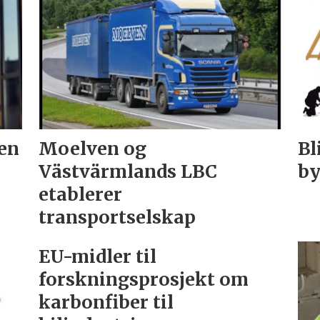
ien
Moelven og
Bl
Västvärmlands LBC
by
etablerer
transportselskap
EU-midler til
forskningsprosjekt om
karbonfiber til