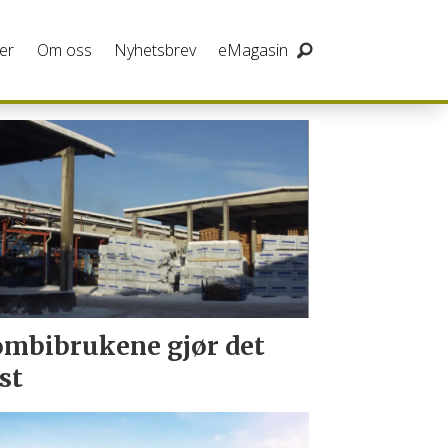
er
Om oss
Nyhetsbrev
eMagasin
mbibrukene gjør det
st