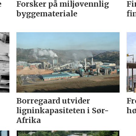
e
Forsker på miljøvennlig
Fi
byggemateriale
fi
Borregaard utvider
Fr
ligninkapasiteten i Sør-
hø
Afrika