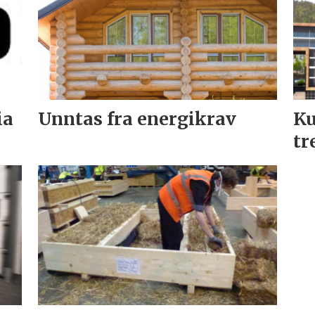
ia
Unntas fra energikrav
Ku
tr