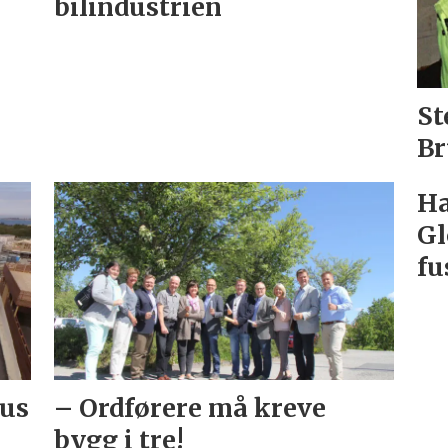
bilindustrien
St
Br
Ha
Gl
fu
hus
– Ordførere må kreve
bygg i tre!