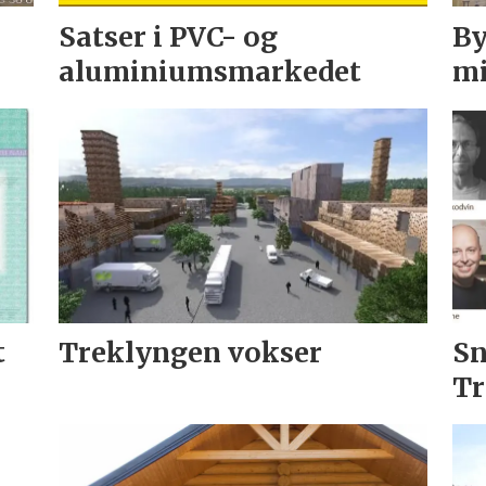
Satser i PVC- og
By
aluminiumsmarkedet
mi
t
Treklyngen vokser
Sn
Tr