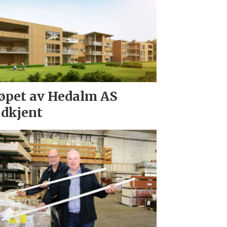
øpet av Hedalm AS
dkjent