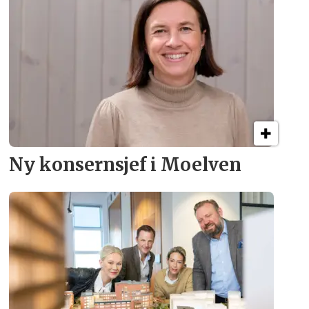
Ny konsern­sjef i Moelven