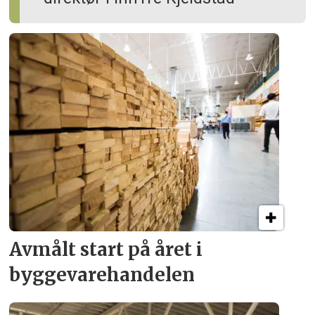
Avmålt start på året i
byggevare­handelen