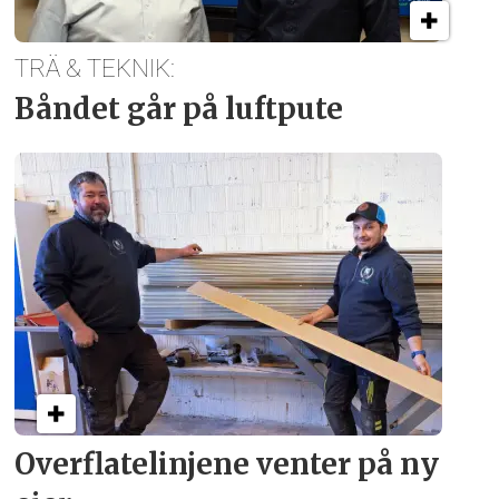
TRÄ & TEKNIK:
Båndet går på luftpute
Overflate­linjene venter på ny