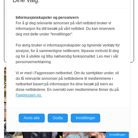
Dine valg:
Martinsons vil ta
Informasjonskapsler og personvern
For å gi deg relevante annonser på vårt nettsted bruker vi
større markeds­
informasjon fra ditt besøk på vårt nettsted. Du kan reservere
deg mot dette under "Innstillinger".
andeler i Norge
For øvrig bruker vi informasjonskapsler og lignende verktøy for
analyse, for å sammenligne nettlesere, tilpasse innhold til deg
og for å utvikle og tilby nødvendig funksjonalitet. Les mer i vår
personvernerklæring.
Vi er med i Fagpressen-nettverket. Om du samtykker under, vil
du få relevante annonser på nettstedene til medlemmene i
nettverket basert på informasjon fra dine besøk på tvers av
disse nettstedene. En oversikt over medlemmene finner du på
Fagpressen.no.
Avvis alle
Godta
Innstillinger
Innstillinger