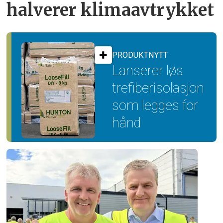
halverer klimaavtrykket
PRODUKTNYTT
Lanserer løs
trefiber­isolasjon
som legges for
hånd