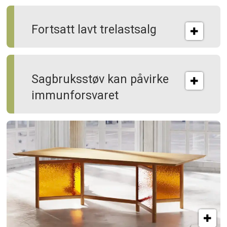
Fortsatt lavt trelastsalg
Sagbruksstøv kan på­virke
immun­forsvaret