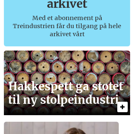
arkivet
Med et abonnement på
Treindustrien får du tilgang på hele
arkivet vårt
Hakkespett ga støtet
til ny stolpe­industri