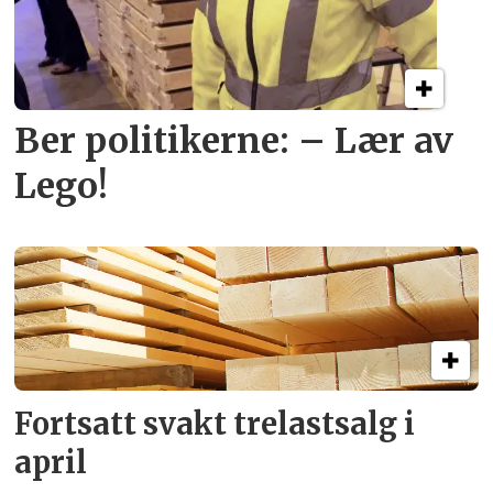
Ber politikerne: – Lær av
Lego!
Fortsatt svakt
trelastsalg i
april