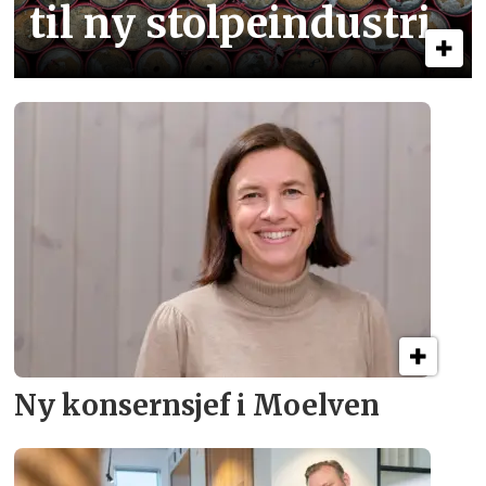
til ny stolpe­industri
Ny konsern­sjef i Moelven