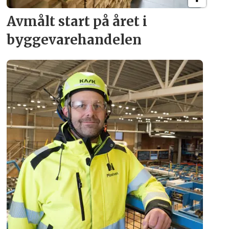
Avmålt start på året i
byggevare­handelen