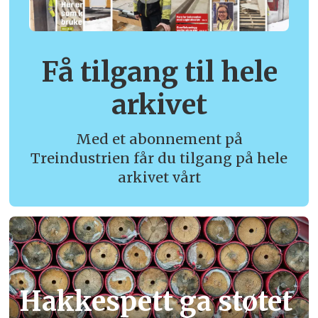
Få tilgang til hele
arkivet
Med et abonnement på
Treindustrien får du tilgang på hele
arkivet vårt
Hakkespett ga støtet