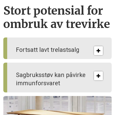
Stort potensial for
ombruk av tre­virke
Fortsatt lavt trelastsalg
Sagbruksstøv kan på­virke
immun­forsvaret