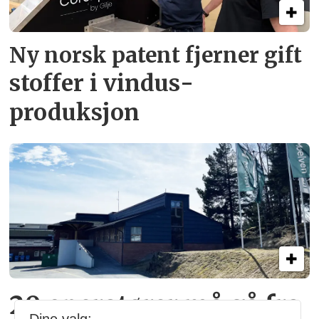
Ny norsk patent fjerner gift­
stoffer i vindus­
produksjon
20 operatører må gå fra