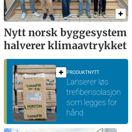
Nytt norsk byggesystem
halverer klimaavtrykket
PRODUKTNYTT
Lanserer løs
trefiber­isolasjon
som legges for
hånd