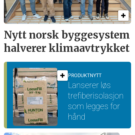
Nytt norsk byggesystem
halverer klimaavtrykket
PRODUKTNYTT
Lanserer løs
trefiber­isolasjon
som legges for
hånd