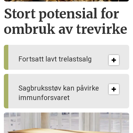
Stort potensial for
ombruk av tre­virke
Fortsatt lavt trelastsalg
Sagbruksstøv kan på­virke
immun­forsvaret