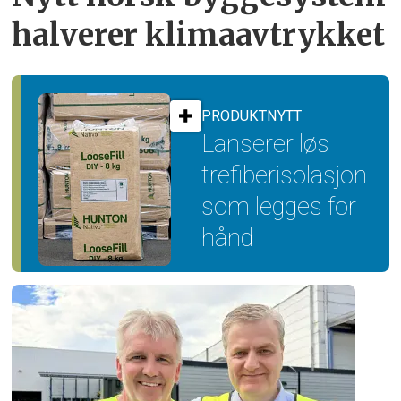
halverer klimaavtrykket
PRODUKTNYTT
Lanserer løs
trefiber­isolasjon
som legges for
hånd