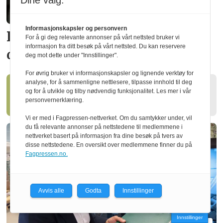
Dine valg:
Informasjonskapsler og personvern
Begna Bruk sier opp
ansatte og
For å gi deg relevante annonser på vårt nettsted bruker vi
informasjon fra ditt besøk på vårt nettsted. Du kan reservere
dropper skift
deg mot dette under "Innstillinger".
For øvrig bruker vi informasjonskapsler og lignende verktøy for
analyse, for å sammenligne nettlesere, tilpasse innhold til deg
og for å utvikle og tilby nødvendig funksjonalitet. Les mer i vår
Tredata får ny eier
personvernerklæring.
Vi er med i Fagpressen-nettverket. Om du samtykker under, vil
du få relevante annonser på nettstedene til medlemmene i
nettverket basert på informasjon fra dine besøk på tvers av
disse nettstedene. En oversikt over medlemmene finner du på
Fagpressen.no.
Avvis alle
Godta
Innstillinger
Innstillinger