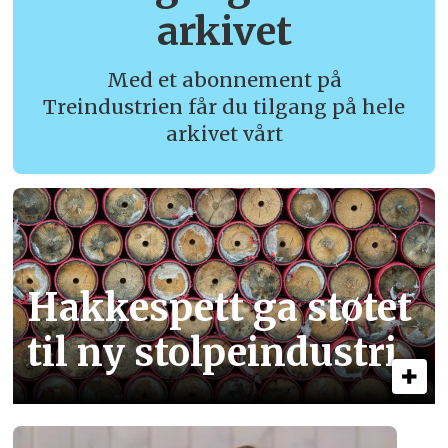
arkivet
Med et abonnement på
Treindustrien får du tilgang på hele
arkivet vårt
Hakkespett ga støtet
til ny stolpe­industri