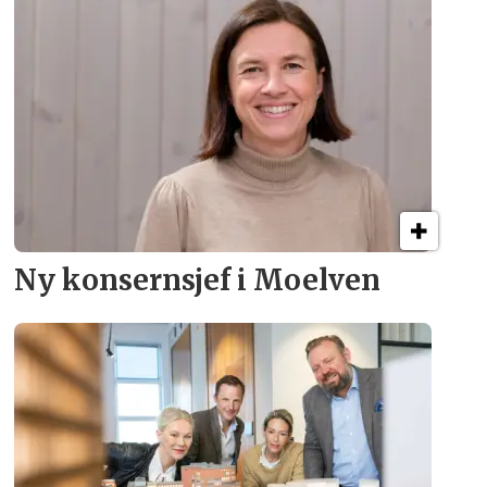
Ny konsern­sjef i Moelven