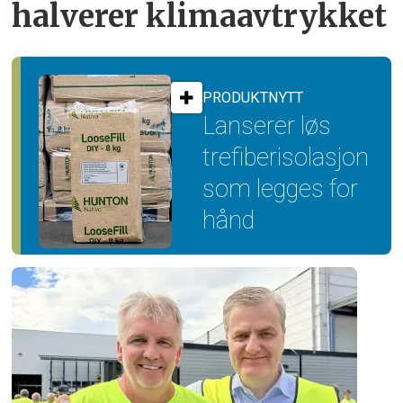
halverer klimaavtrykket
PRODUKTNYTT
Lanserer løs
trefiber­isolasjon
som legges for
hånd