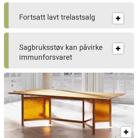
Fortsatt lavt trelastsalg
Sagbruksstøv kan på­virke
immun­forsvaret