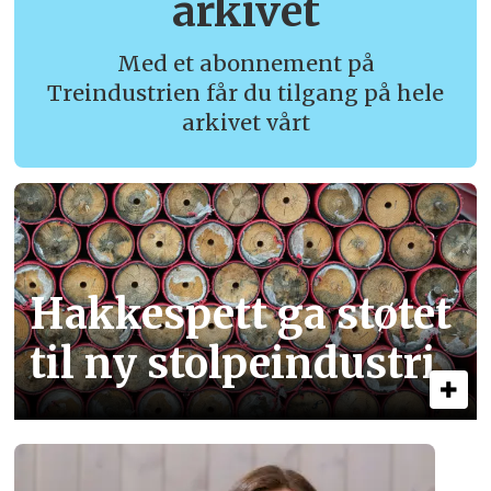
arkivet
Med et abonnement på
Treindustrien får du tilgang på hele
arkivet vårt
Hakkespett ga støtet
til ny stolpe­industri