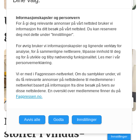
Dine valg:
Urter dyrket i norsk
Informasjonskapsler og personvern
For å gi deg relevante annonser på vårt nettsted bruker vi
informasjon fra ditt besøk på vårt nettsted. Du kan reservere
gran
deg mot dette under "Innstillinger".
For øvrig bruker vi informasjonskapsler og lignende verktøy for
analyse, for å sammenligne nettlesere, tilpasse innhold til deg
og for å utvikle og tilby nødvendig funksjonalitet. Les mer i vår
personvernerklæring.
Vi er med i Fagpressen-nettverket. Om du samtykker under, vil
du få relevante annonser på nettstedene til medlemmene i
nettverket basert på informasjon fra dine besøk på tvers av
disse nettstedene. En oversikt over medlemmene finner du på
Fagpressen.no.
Ny norsk patent fjerner gift­
Avvis alle
Godta
Innstillinger
stoffer i vindus­
Innstillinger