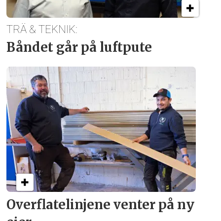
TRÄ & TEKNIK:
Båndet går på luftpute
Overflate­linjene venter på ny