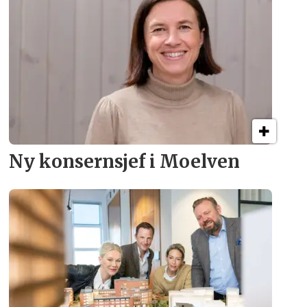
Ny konsern­sjef i Moelven