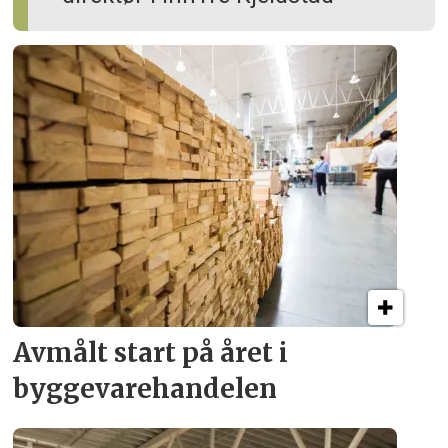
Avmålt start på året i
byggevare­handelen