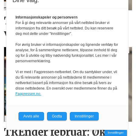
Dine valg:
Trender mars 2016:God
Informasjonskapsler og personvern
For å gi deg relevante annonser på vårt nettsted bruker vi
informasjon fra ditt besøk på vårt nettsted. Du kan reservere
verdiøkning
deg mot dette under "Innstillinger".
For øvrig bruker vi informasjonskapsler og lignende verktøy for
analyse, for å sammenligne nettlesere, tilpasse innhold til deg
og for å utvikle og tilby nødvendig funksjonalitet. Les mer i vår
personvernerklæring.
Vi er med i Fagpressen-nettverket. Om du samtykker under, vil
du få relevante annonser på nettstedene til medlemmene i
nettverket basert på informasjon fra dine besøk på tvers av
disse nettstedene. En oversikt over medlemmene finner du på
Fagpressen.no.
Avvis alle
Godta
Innstillinger
TREnder februar: Økt
Innstillinger