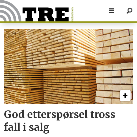
Tag:
statistikk
God etterspørsel tross
fall i salg