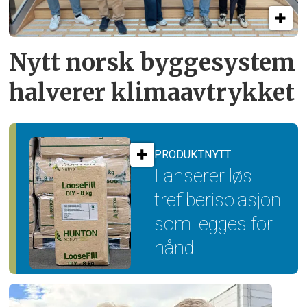
Nytt norsk byggesystem
halverer klimaavtrykket
PRODUKTNYTT
Lanserer løs
trefiber­isolasjon
som legges for
hånd