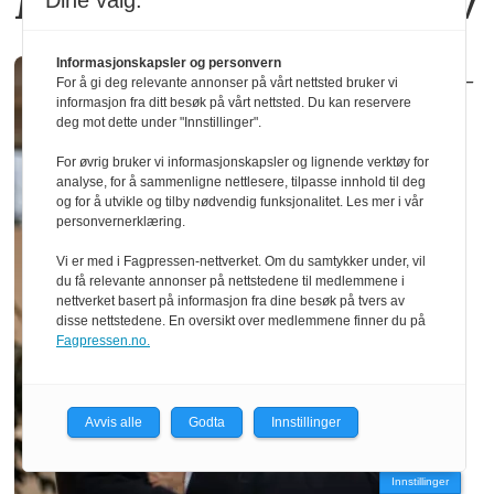
Moelven Limtre i Moelv
Dine valg:
Informasjonskapsler og personvern
–
For å gi deg relevante annonser på vårt nettsted bruker vi
informasjon fra ditt besøk på vårt nettsted. Du kan reservere
deg mot dette under "Innstillinger".
For øvrig bruker vi informasjonskapsler og lignende verktøy for
analyse, for å sammenligne nettlesere, tilpasse innhold til deg
og for å utvikle og tilby nødvendig funksjonalitet. Les mer i vår
personvernerklæring.
Vi er med i Fagpressen-nettverket. Om du samtykker under, vil
du få relevante annonser på nettstedene til medlemmene i
nettverket basert på informasjon fra dine besøk på tvers av
disse nettstedene. En oversikt over medlemmene finner du på
Fagpressen.no.
Avvis alle
Godta
Innstillinger
Innstillinger