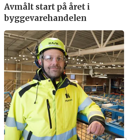
Avmålt start på året i
byggevare­handelen