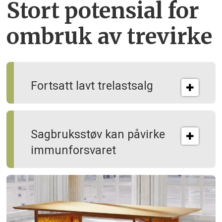
Stort potensial for
ombruk av tre­virke
Fortsatt lavt trelastsalg
Sagbruksstøv kan på­virke
immun­forsvaret