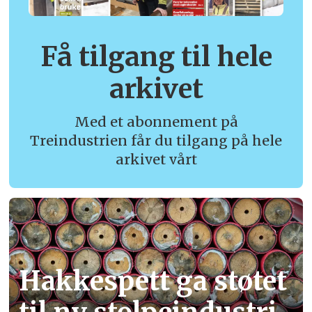
Få tilgang til hele
arkivet
Med et abonnement på
Treindustrien får du tilgang på hele
arkivet vårt
Hakkespett ga støtet