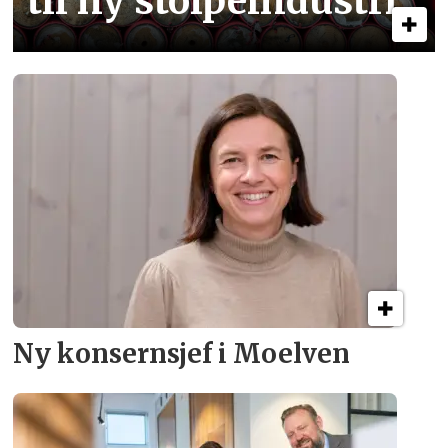
til ny stolpe­industri
Ny konsern­sjef i Moelven