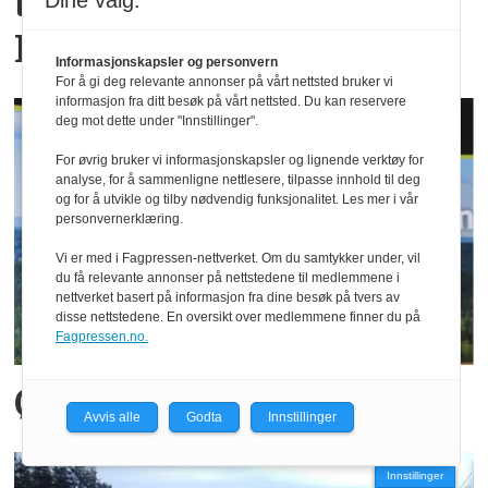
tømmerterminal på
Dine valg:
Rudshøgda
Informasjonskapsler og personvern
For å gi deg relevante annonser på vårt nettsted bruker vi
informasjon fra ditt besøk på vårt nettsted. Du kan reservere
deg mot dette under "Innstillinger".
For øvrig bruker vi informasjonskapsler og lignende verktøy for
analyse, for å sammenligne nettlesere, tilpasse innhold til deg
og for å utvikle og tilby nødvendig funksjonalitet. Les mer i vår
personvernerklæring.
Vi er med i Fagpressen-nettverket. Om du samtykker under, vil
du få relevante annonser på nettstedene til medlemmene i
nettverket basert på informasjon fra dine besøk på tvers av
disse nettstedene. En oversikt over medlemmene finner du på
Fagpressen.no.
Ønsker eget bruprogram
Avvis alle
Godta
Innstillinger
Innstillinger