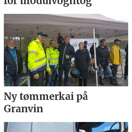
for modulvogntog
Ny tømmerkai på
Granvin