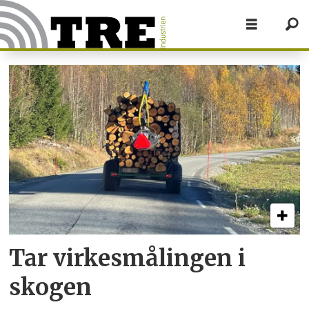
Tag:
tømmertransport
Tar virkes­målingen i
skogen