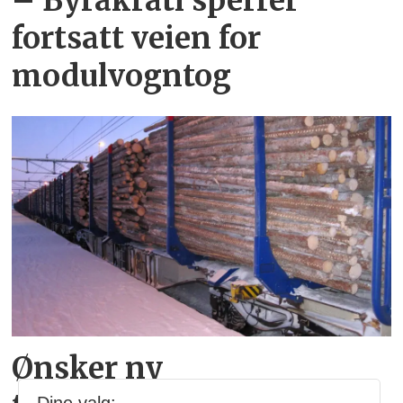
– Byråkrati sperrer
fortsatt veien for
modulvogntog
Ønsker ny