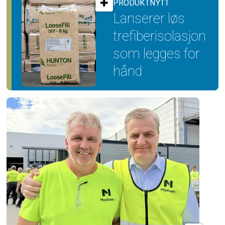
PRODUKTNYTT
Lanserer løs
trefiber­isolasjon
som legges for
hånd