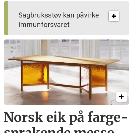
Sagbruksstøv kan på­virke
immun­forsvaret
Norsk eik på farge­
sprakende messe