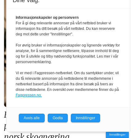
Dine valg:
Informasjonskapsler og personvern
For å gi deg relevante annonser på vårt nettsted bruker vi
informasjon fra ditt besøk på vårt nettsted. Du kan reservere
deg mot dette under "Innstillinger".
For øvrig bruker vi informasjonskapsler og lignende verktøy for
analyse, for å sammenligne nettlesere, tilpasse innhold til deg
og for å utvikle og tilby nødvendig funksjonalitet. Les mer i vår
personvernerklæring.
Vi er med i Fagpressen-nettverket. Om du samtykker under, vil
du få relevante annonser på nettstedene til medlemmene i
nettverket basert på informasjon fra dine besøk på tvers av
disse nettstedene. En oversikt over medlemmene finner du på
Fagpressen.no.
Forslaget til ny TEK17-forskrift
Avvis alle
Godta
Innstillinger
premierer betong på bekostning av
norsk skognæring
Innstillinger