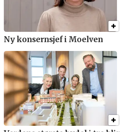
Ny konsern­sjef i Moelven