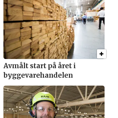
Avmålt start på året i
byggevare­handelen