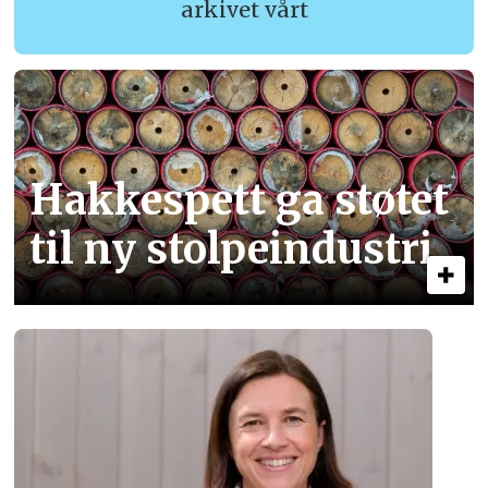
arkivet vårt
Hakkespett ga støtet
til ny stolpe­industri