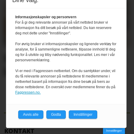
Dine valg:
Informasjonskapsler og personvern
For å gi deg relevante annonser på vårt nettsted bruker vi
informasjon fra ditt besøk på vårt nettsted. Du kan reservere
deg mot dette under "Innstillinger".
For øvrig bruker vi informasjonskapsler og lignende verktøy for
analyse, for å sammenligne nettlesere, tilpasse innhold til deg
Kristiansen går av som
og for å utvikle og tilby nødvendig funksjonalitet. Les mer i vår
personvernerklæring.
konsern­sjef i Moelven
Vi er med i Fagpressen-nettverket. Om du samtykker under, vil
du få relevante annonser på nettstedene til medlemmene i
nettverket basert på informasjon fra dine besøk på tvers av
disse nettstedene. En oversikt over medlemmene finner du på
Fagpressen.no.
Avvis alle
Godta
Innstillinger
KONTAKT
Innstillinger