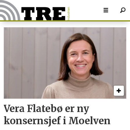
Tag:
vera
flatebø
Vera Flatebø er ny
konsernsjef i Moelven