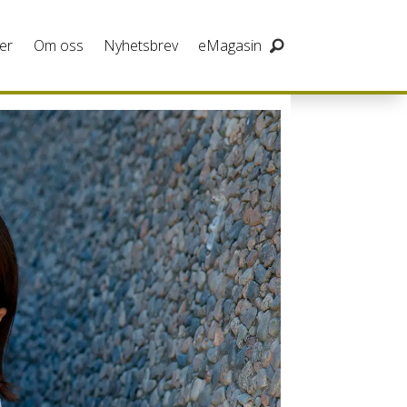
er
Om oss
Nyhetsbrev
eMagasin