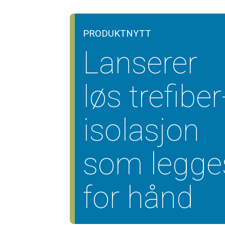
PRODUKTNYTT
Lanserer
løs trefiber
isolasjon
som legge
for hånd