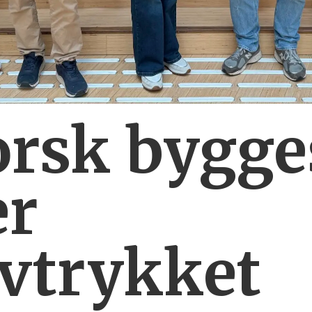
orsk bygg
er
vtrykket