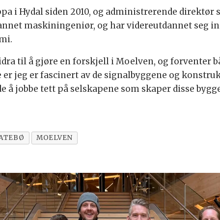
pa i Hydal siden 2010, og administrerende direktør s
annet maskiningeniør, og har videreutdannet seg 
mi.
bidra til å gjøre en forskjell i Moelven, og forventer
r jeg er fascinert av de signalbyggene og konstruk
nde å jobbe tett på selskapene som skaper disse bygg
LATEBØ
MOELVEN