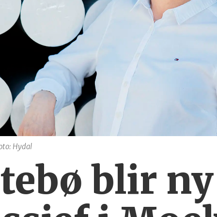
oto: Hydal
tebø blir ny