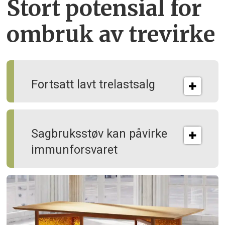
Stort potensial for
ombruk av tre­virke
Fortsatt lavt trelastsalg
Sagbruksstøv kan på­virke
immun­forsvaret