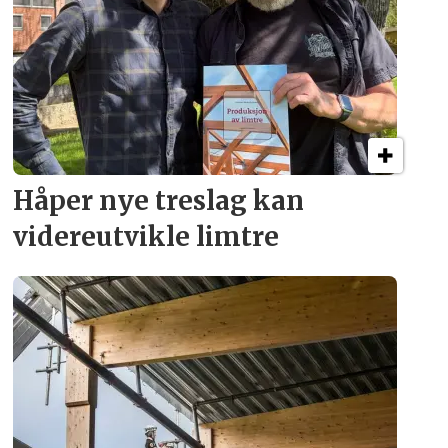
Håper nye treslag kan
videreutvikle limtre