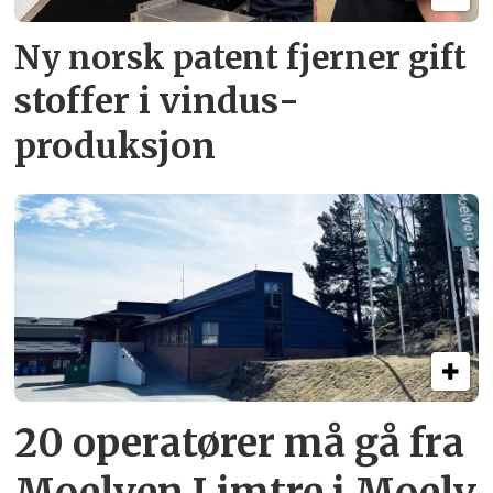
Ny norsk patent fjerner gift­
stoffer i vindus­
produksjon
20 operatører må gå fra
Moelven Limtre i Moelv