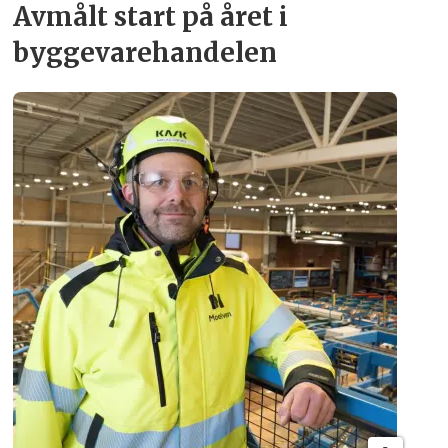
Avmålt start på året i
byggevare­handelen