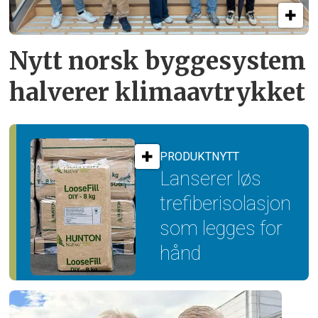
Nytt norsk byggesystem
halverer klimaavtrykket
PRODUKTNYTT
Lanserer løs
trefiber­isolasjon
som legges for
hånd