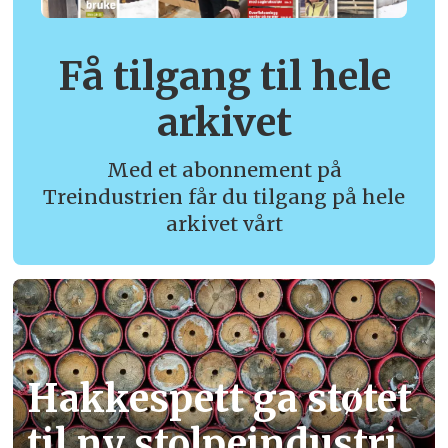
Få tilgang til hele
arkivet
Med et abonnement på
Treindustrien får du tilgang på hele
arkivet vårt
Hakkespett ga støtet
til ny stolpe­industri