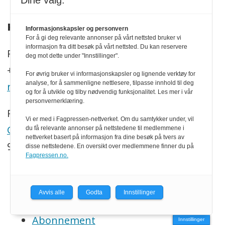
Dine valg:
KONTAKT
Informasjonskapsler og personvern
For å gi deg relevante annonser på vårt nettsted bruker vi
informasjon fra ditt besøk på vårt nettsted. Du kan reservere
P.b. 130, N-2261 Kirkenær
deg mot dette under "Innstillinger".
+47 469 41 000
For øvrig bruker vi informasjonskapsler og lignende verktøy for
analyse, for å sammenligne nettlesere, tilpasse innhold til deg
redaksjonen@trenytt.no
og for å utvikle og tilby nødvendig funksjonalitet. Les mer i vår
personvernerklæring.
Redaktør:
Vi er med i Fagpressen-nettverket. Om du samtykker under, vil
Georg Mathisen
du få relevante annonser på nettstedene til medlemmene i
nettverket basert på informasjon fra dine besøk på tvers av
90 93 28 97
disse nettstedene. En oversikt over medlemmene finner du på
Fagpressen.no.
SNARVEIER
Avvis alle
Godta
Innstillinger
Om oss
Abonnement
Innstillinger