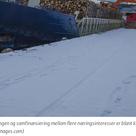
gen og samfinansiering mellom flere næringsinteresser er blant kr
yimages.com)