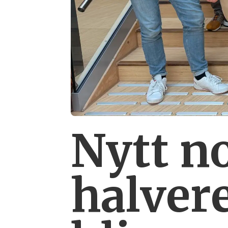
Nytt n
halver