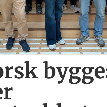
orsk bygg
er