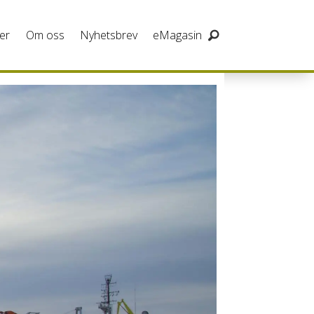
er
Om oss
Nyhetsbrev
eMagasin