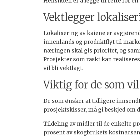
Hensikten er å legge til rette for e
Vektlegger lokalise
Lokalisering av kaiene er avgjørend
innenlands og produktflyt til marke
næringen skal gis prioritet, og sa
Prosjekter som raskt kan realiseres
vil bli vektlagt.
Viktig for de som v
De som ønsker at tidligere innsend
prosjektskisser, må gi beskjed om d
Tildeling av midler til de enkelte 
prosent av skogbrukets kostnadsan