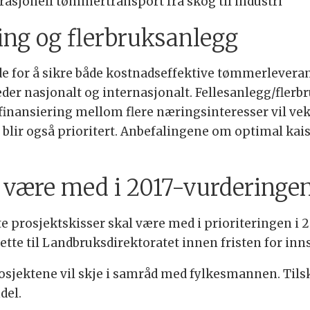
n rasjonell tømmertransport fra skog til industri
ring og flerbruksanlegg
e for å sikre både kostnadseffektive tømmerleveran
der nasjonalt og internasjonalt. Fellesanlegg/fler
mfinansiering mellom flere næringsinteresser vil v
 blir også prioritert. Anbefalingene om optimal kai
il være med i 2017-vurderinge
te prosjektskisser skal være med i prioriteringen 
ette til Landbruksdirektoratet innen fristen for inns
prosjektene vil skje i samråd med fylkesmannen. Til
del.