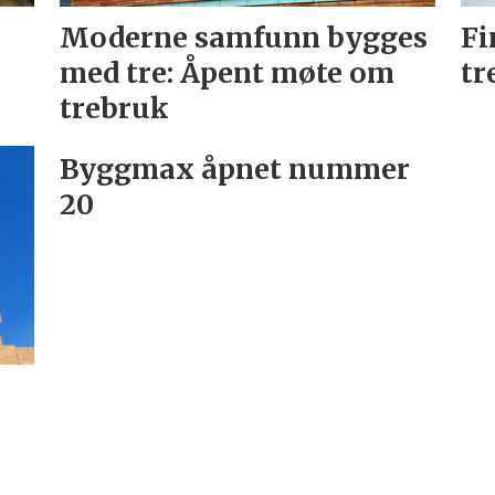
Moderne samfunn bygges
Fi
med tre: Åpent møte om
tr
trebruk
Byggmax åpnet nummer
20