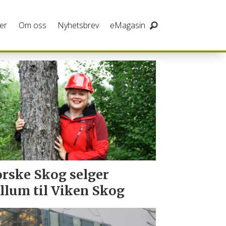
er
Om oss
Nyhetsbrev
eMagasin
rske Skog selger
llum til Viken Skog