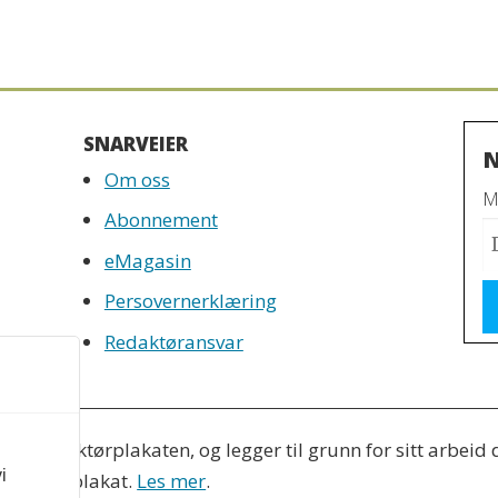
SNARVEIER
N
Om oss
Mo
Abonnement
eMagasin
Persovernerklæring
Redaktøransvar
tter Redaktørplakaten, og legger til grunn for sitt arbeid
i
 Varsom-plakat.
Les mer
.