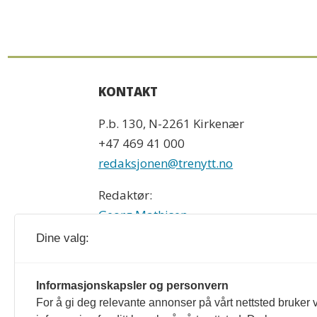
KONTAKT
P.b. 130, N-2261 Kirkenær
+47 469 41 000
redaksjonen@trenytt.no
Redaktør:
Georg Mathisen
90 93 28 97
Dine valg:
Treindustrien og trenytt.no redigeres e
Informasjonskapsler og personvern
For å gi deg relevante annonser på vårt nettsted bruker v
formulert i Norsk Presseforbunds Vær