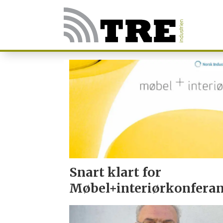
Tag:
mars
2012
Snart klart for
Møbel+interiørkonfera