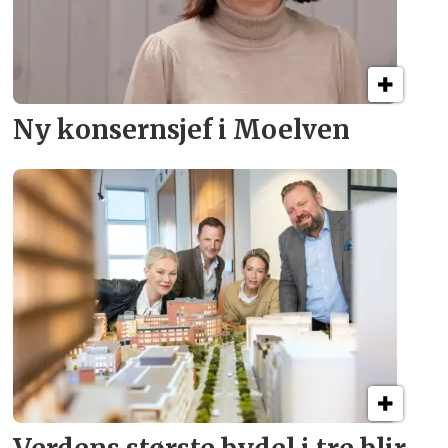
Ny konsern­sjef i Moelven