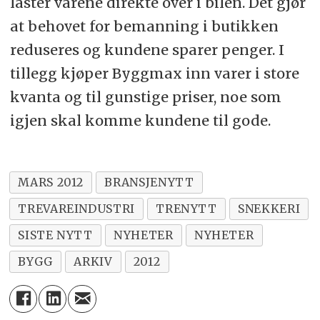
laster varene direkte over i bilen. Det gjør
at behovet for bemanning i butikken
reduseres og kundene sparer penger. I
tillegg kjøper Byggmax inn varer i store
kvanta og til gunstige priser, noe som
igjen skal komme kundene til gode.
MARS 2012
BRANSJENYTT
TREVAREINDUSTRI
TRENYTT
SNEKKERI
SISTE NYTT
NYHETER
NYHETER
BYGG
ARKIV
2012