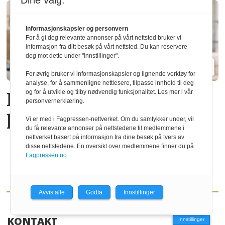
Dine valg:
Informasjonskapsler og personvern
For å gi deg relevante annonser på vårt nettsted bruker vi
informasjon fra ditt besøk på vårt nettsted. Du kan reservere
deg mot dette under "Innstillinger".
For øvrig bruker vi informasjonskapsler og lignende verktøy for
analyse, for å sammenligne nettlesere, tilpasse innhold til deg
og for å utvikle og tilby nødvendig funksjonalitet. Les mer i vår
Kristiansen går av som
personvernerklæring.
konsern­sjef i Moelven
Vi er med i Fagpressen-nettverket. Om du samtykker under, vil
du få relevante annonser på nettstedene til medlemmene i
nettverket basert på informasjon fra dine besøk på tvers av
disse nettstedene. En oversikt over medlemmene finner du på
Fagpressen.no.
Avvis alle
Godta
Innstillinger
KONTAKT
Innstillinger