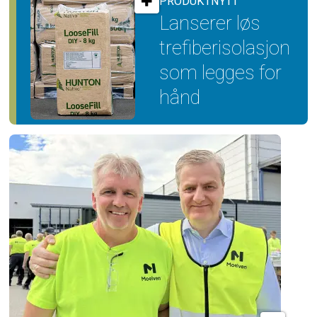
PRODUKTNYTT
Lanserer løs
trefiber­isolasjon
som legges for
hånd