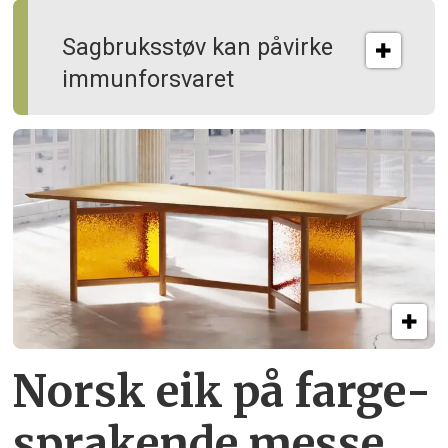
Sagbruksstøv kan på­virke
immun­forsvaret
Norsk eik på farge­
sprakende messe