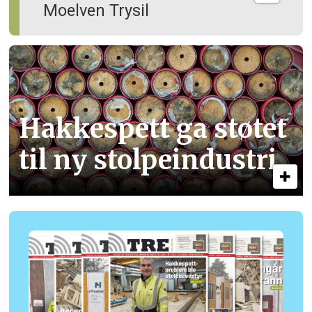
Moelven Trysil
Hakkespett ga støtet
til ny stolpe­industri