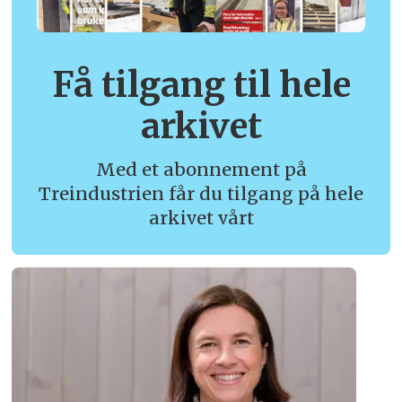
Få tilgang til hele
arkivet
Med et abonnement på
Treindustrien får du tilgang på hele
arkivet vårt