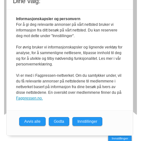
Dine valg:
Informasjonskapsler og personvern
For å gi deg relevante annonser på vårt nettsted bruker vi
informasjon fra ditt besøk på vårt nettsted. Du kan reservere
deg mot dette under "Innstillinger".
For øvrig bruker vi informasjonskapsler og lignende verktøy for
analyse, for å sammenligne nettlesere, tilpasse innhold til deg
og for å utvikle og tilby nødvendig funksjonalitet. Les mer i vår
personvernerklæring.
Vi er med i Fagpressen-nettverket. Om du samtykker under, vil
du få relevante annonser på nettstedene til medlemmene i
nettverket basert på informasjon fra dine besøk på tvers av
disse nettstedene. En oversikt over medlemmene finner du på
Fagpressen.no.
Avvis alle
Godta
Innstillinger
Powered by Labrador CMS
Innstillinger