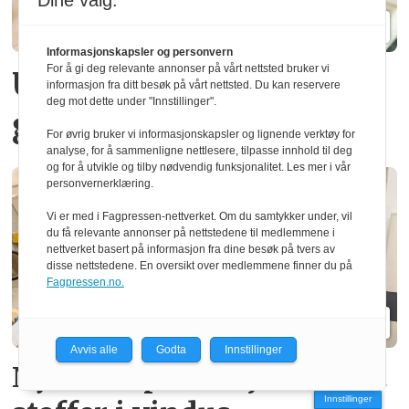
Dine valg:
Informasjonskapsler og personvern
For å gi deg relevante annonser på vårt nettsted bruker vi
Urter dyrket i norsk
informasjon fra ditt besøk på vårt nettsted. Du kan reservere
deg mot dette under "Innstillinger".
gran
For øvrig bruker vi informasjonskapsler og lignende verktøy for
analyse, for å sammenligne nettlesere, tilpasse innhold til deg
og for å utvikle og tilby nødvendig funksjonalitet. Les mer i vår
personvernerklæring.
Vi er med i Fagpressen-nettverket. Om du samtykker under, vil
du få relevante annonser på nettstedene til medlemmene i
nettverket basert på informasjon fra dine besøk på tvers av
disse nettstedene. En oversikt over medlemmene finner du på
Fagpressen.no.
Avvis alle
Godta
Innstillinger
Ny norsk patent fjerner gift­
Innstillinger