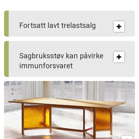
Fortsatt lavt trelastsalg
Sagbruksstøv kan på­virke
immun­forsvaret