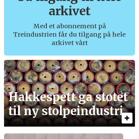
arkivet
Med et abonnement på
Treindustrien får du tilgang på hele
arkivet vårt
Hakkespett ga støtet
til ny stolpe­industri