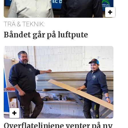
TRÄ & TEKNIK:
Båndet går på luftpute
Overflate­linjene venter på ny