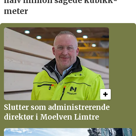
halv million
sagede kubikk­
meter
Slutter som administrerende
direktør i Moelven Limtre