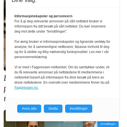
Dine valg:
Informasjonskapsler og personvern
For å gi deg relevante annonser på vårt nettsted bruker vi
informasjon fra ditt besøk på vårt nettsted. Du kan reservere
deg mot dette under "Innstillinger".
For øvrig bruker vi informasjonskapsler og lignende verktøy for
analyse, for å sammenligne nettlesere, tilpasse innhold til deg
og for å utvikle og tilby nødvendig funksjonalitet. Les mer i vår
personvernerklæring.
Vi er med i Fagpressen-nettverket. Om du samtykker under, vil
du få relevante annonser på nettstedene til medlemmene i
Forslaget til ny TEK17-forskrift
nettverket basert på informasjon fra dine besøk på tvers av
disse nettstedene. En oversikt over medlemmene finner du på
premierer betong på bekostning av
Fagpressen.no.
norsk skognæring
Avvis alle
Godta
Innstillinger
Innstillinger