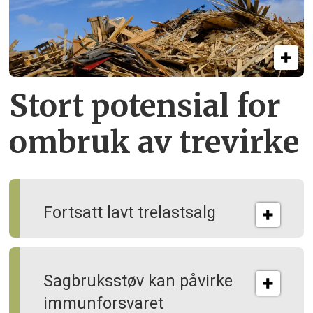
Stort potensial for
ombruk av tre­virke
Fortsatt lavt trelastsalg
Sagbruksstøv kan på­virke
immun­forsvaret