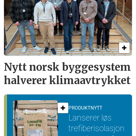
Nytt norsk byggesystem
halverer klimaavtrykket
PRODUKTNYTT
Lanserer løs
trefiber­isolasjon