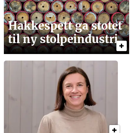
Hakkespett ga støtet
til ny stolpe­industri