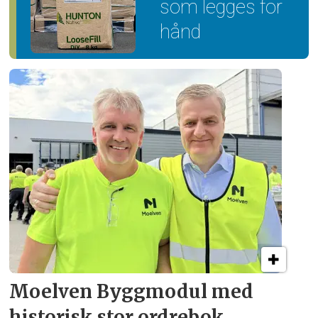
som legges for
hånd
Moelven Byggmodul med
historisk stor ordrebok