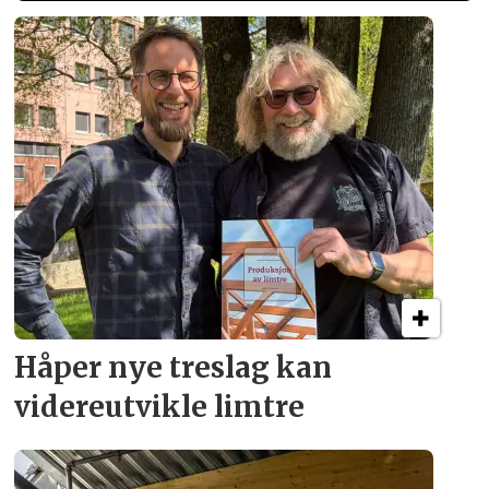
Håper nye treslag kan
videreutvikle limtre