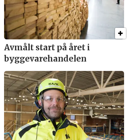
Avmålt start på året i
byggevare­handelen