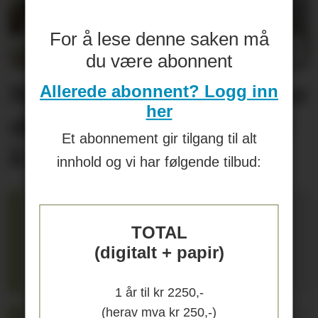
For å lese denne saken må
du være abonnent
Norwegian Wood Cluster
Allerede abonnent? Logg inn
her
skal hjelpe
medlemmer
Et abonnement gir tilgang til alt
å satse utenlands
innhold og vi har følgende tilbud:
Manglende standarder
TOTAL
bremser ombruk i bygge­
(digitalt + papir)
næringen
1 år til kr 2250,-
(herav mva kr 250,-)