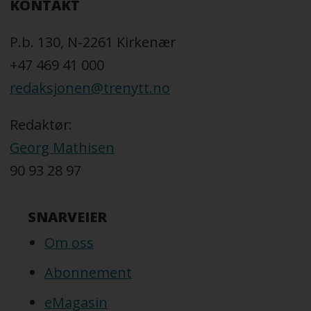
KONTAKT
P.b. 130, N-2261 Kirkenær
+47 469 41 000
redaksjonen@trenytt.no
Redaktør:
Georg Mathisen
90 93 28 97
SNARVEIER
Om oss
Abonnement
eMagasin