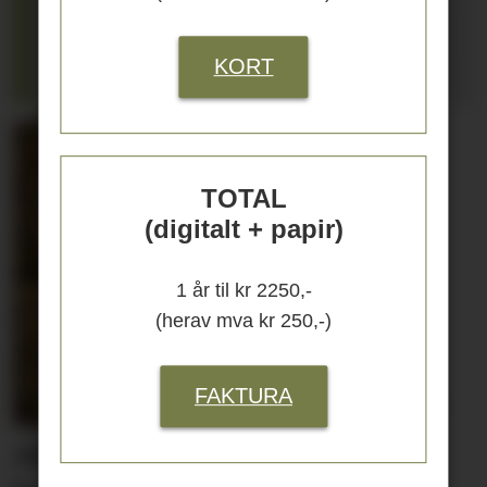
Ny administrerende
direktør i InnTre Kjeldstad
KORT
TOTAL
(digitalt + papir)
1 år til kr 2250,-
(herav mva kr 250,-)
FAKTURA
Avmålt start på året i