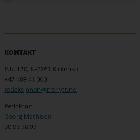
KONTAKT
P.b. 130, N-2261 Kirkenær
+47 469 41 000
redaksjonen@trenytt.no
Redaktør:
Georg Mathisen
90 93 28 97