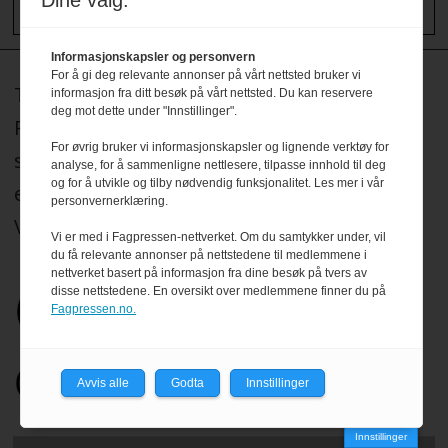
Dine valg:
Informasjonskapsler og personvern
For å gi deg relevante annonser på vårt nettsted bruker vi
Treindustrien og trenytt.no redigeres etter
informasjon fra ditt besøk på vårt nettsted. Du kan reservere
deg mot dette under "Innstillinger".
Redaktørplakaten, og legger til grunn for
For øvrig bruker vi informasjonskapsler og lignende verktøy for
sitt arbeid de etiske normer og plikter som
analyse, for å sammenligne nettlesere, tilpasse innhold til deg
og for å utvikle og tilby nødvendig funksjonalitet. Les mer i vår
er formulert i Norsk Presseforbunds Vær
personvernerklæring.
Varsom-plakat.
Les mer
.
Vi er med i Fagpressen-nettverket. Om du samtykker under, vil
du få relevante annonser på nettstedene til medlemmene i
nettverket basert på informasjon fra dine besøk på tvers av
disse nettstedene. En oversikt over medlemmene finner du på
Fagpressen.no.
Avvis alle
Godta
Innstillinger
Innstillinger