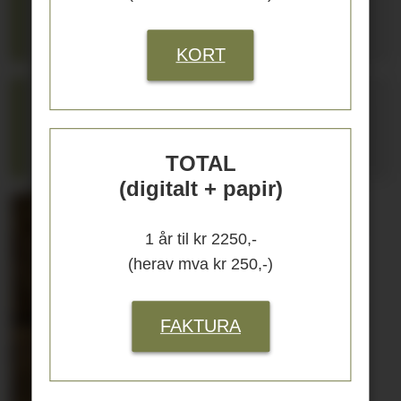
bremser ombruk i bygge­
næringen
KORT
Ny administrerende
direktør i InnTre Kjeldstad
TOTAL
(digitalt + papir)
1 år til kr 2250,-
(herav mva kr 250,-)
FAKTURA