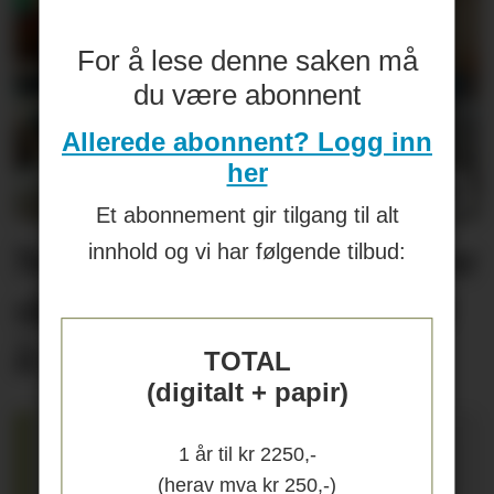
For å lese denne saken må
du være abonnent
Allerede abonnent? Logg inn
her
Et abonnement gir tilgang til alt
innhold og vi har følgende tilbud:
Norwegian Wood Cluster
skal hjelpe
medlemmer
å satse utenlands
TOTAL
(digitalt + papir)
1 år til kr 2250,-
Manglende standarder
(herav mva kr 250,-)