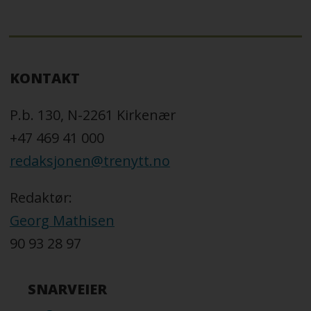
KONTAKT
P.b. 130, N-2261 Kirkenær
+47 469 41 000
redaksjonen@trenytt.no
Redaktør:
Georg Mathisen
90 93 28 97
SNARVEIER