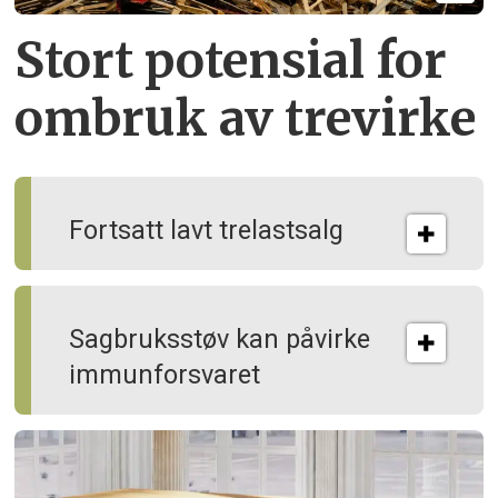
Stort potensial for
ombruk av tre­virke
Fortsatt lavt trelastsalg
Sagbruksstøv kan på­virke
immun­forsvaret