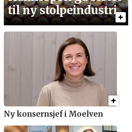
til ny stolpe­industri
Ny konsern­sjef i Moelven