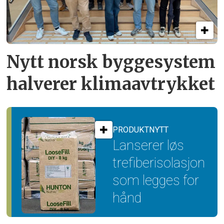
Nytt norsk byggesystem
halverer klimaavtrykket
PRODUKTNYTT
Lanserer løs
trefiber­isolasjon
som legges for
hånd