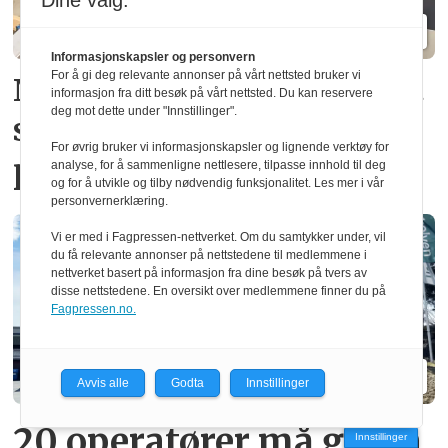
Dine valg:
Informasjonskapsler og personvern
For å gi deg relevante annonser på vårt nettsted bruker vi
Ny norsk patent fjerner gift­
informasjon fra ditt besøk på vårt nettsted. Du kan reservere
deg mot dette under "Innstillinger".
stoffer i vindus­
For øvrig bruker vi informasjonskapsler og lignende verktøy for
produksjon
analyse, for å sammenligne nettlesere, tilpasse innhold til deg
og for å utvikle og tilby nødvendig funksjonalitet. Les mer i vår
personvernerklæring.
Vi er med i Fagpressen-nettverket. Om du samtykker under, vil
du få relevante annonser på nettstedene til medlemmene i
nettverket basert på informasjon fra dine besøk på tvers av
disse nettstedene. En oversikt over medlemmene finner du på
Fagpressen.no.
Avvis alle
Godta
Innstillinger
20 operatører må gå fra
Innstillinger