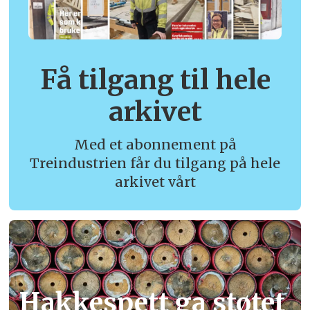
Få tilgang til hele
arkivet
Med et abonnement på
Treindustrien får du tilgang på hele
arkivet vårt
Hakkespett ga støtet