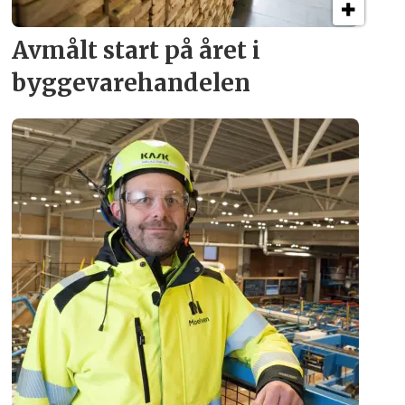
Avmålt start på året i
byggevare­handelen