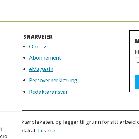
SNARVEIER
N
Om oss
Mo
Abonnement
eMagasin
Persovernerklæring
Redaktøransvar
tter Redaktørplakaten, og legger til grunn for sitt arbeid
i
 Varsom-plakat.
Les mer
.
vere