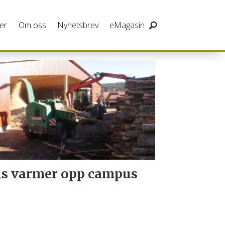
er
Om oss
Nyhetsbrev
eMagasin
is varmer opp campus