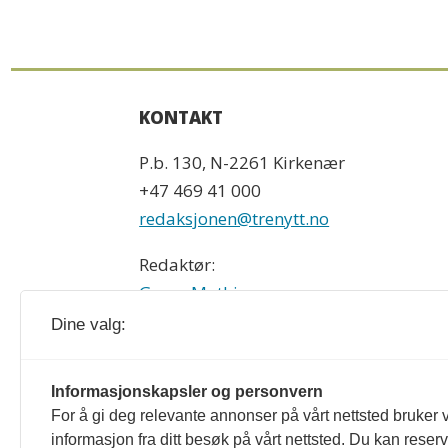
KONTAKT
P.b. 130, N-2261 Kirkenær
+47 469 41 000
redaksjonen@trenytt.no
Redaktør:
Georg Mathisen
90 93 28 97
Dine valg:
Treindustrien og trenytt.no redigeres e
Informasjonskapsler og personvern
For å gi deg relevante annonser på vårt nettsted bruker v
formulert i Norsk Presseforbunds Vær
informasjon fra ditt besøk på vårt nettsted. Du kan reser