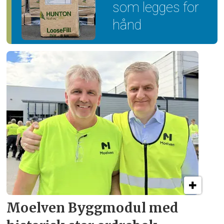
som legges for
hånd
Moelven Byggmodul med