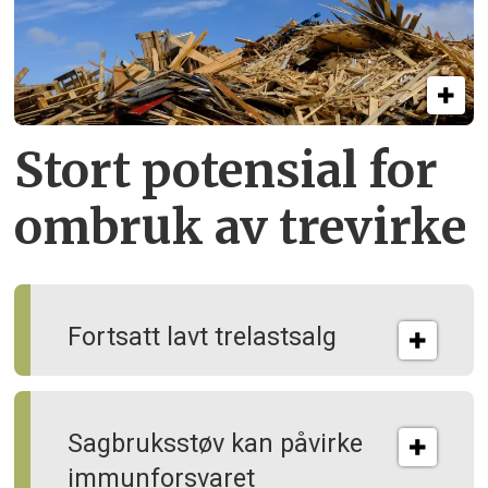
Stort potensial for
ombruk av tre­virke
Fortsatt lavt trelastsalg
Sagbruksstøv kan på­virke
immun­forsvaret