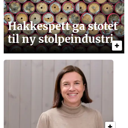
Hakkespett ga støtet
til ny stolpe­industri