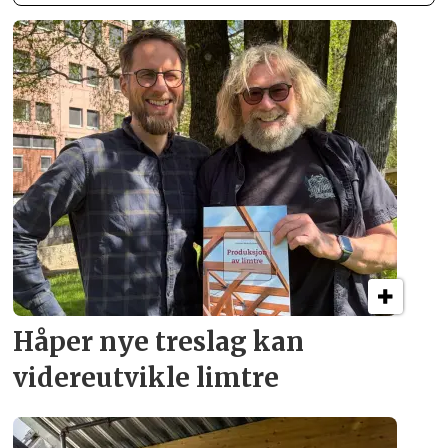
Håper nye treslag kan
videreutvikle limtre