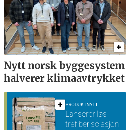
Nytt norsk byggesystem
halverer klimaavtrykket
PRODUKTNYTT
Lanserer løs
trefiber­isolasjon