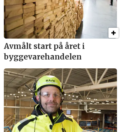
Avmålt start på året i
byggevare­handelen