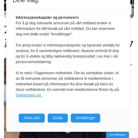
Dine valg:
Informasjonskapsler og personvern
For å gi deg relevante annonser på vårt nettsted bruker vi
20 operatører må gå fra
informasjon fra ditt besøk på vårt nettsted. Du kan reservere
deg mot dette under "Innstillinger".
Moelven Limtre i Moelv
For øvrig bruker vi informasjonskapsler og lignende verktøy for
analyse, for å sammenligne nettlesere, tilpasse innhold til deg
og for å utvikle og tilby nødvendig funksjonalitet. Les mer i vår
–
personvernerklæring.
Vi er med i Fagpressen-nettverket. Om du samtykker under, vil
du få relevante annonser på nettstedene til medlemmene i
nettverket basert på informasjon fra dine besøk på tvers av
disse nettstedene. En oversikt over medlemmene finner du på
Fagpressen.no.
Avvis alle
Godta
Innstillinger
Innstillinger