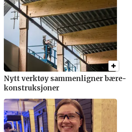
Nytt verktøy sammenligner bære­
konstruksjoner