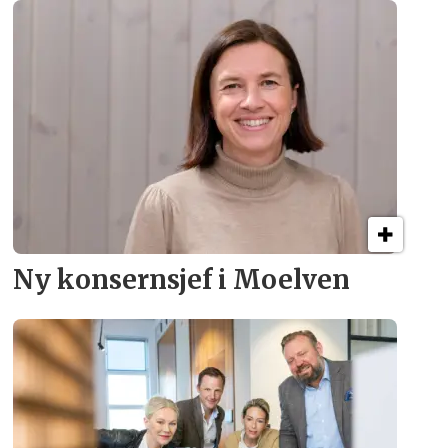
Ny konsern­sjef i Moelven