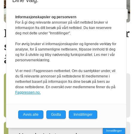
Dine valg:
Informasjonskapsler og personvern
For å gi deg relevante annonser på vårt nettsted bruker vi
informasjon fra ditt besøk på vårt nettsted. Du kan reservere
Norwegian Wood Cluster
deg mot dette under "Innstillinger".
skal hjelpe
medlemmer
For øvrig bruker vi informasjonskapsler og lignende verktøy for
analyse, for å sammenligne nettlesere, tilpasse innhold til deg
og for å utvikle og tilby nødvendig funksjonalitet. Les mer i vår
å satse utenlands
personvernerklæring.
Vi er med i Fagpressen-nettverket. Om du samtykker under, vil
du få relevante annonser på nettstedene til medlemmene i
nettverket basert på informasjon fra dine besøk på tvers av
Manglende standarder
disse nettstedene. En oversikt over medlemmene finner du på
Fagpressen.no.
bremser ombruk i bygge­
næringen
Avvis alle
Godta
Innstillinger
Innstillinger