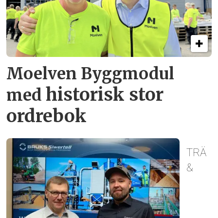
Moelven Byggmodul
historisk stor
med
ordrebok
TRÄ
&