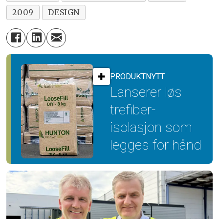
2009
DESIGN
PRODUKTNYTT
Lanserer løs
trefiber­
isolasjon som
legges for hånd