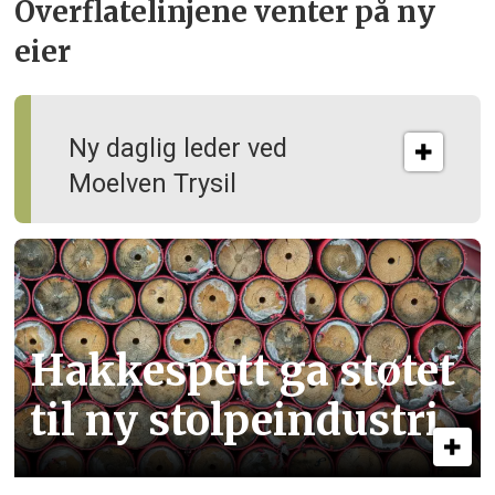
Overflate­linjene venter på ny
eier
Ny daglig leder ved
Moelven Trysil
Hakkespett ga støtet
til ny stolpe­industri