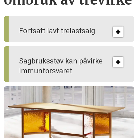
Fortsatt lavt trelastsalg
Sagbruksstøv kan på­virke
immun­forsvaret