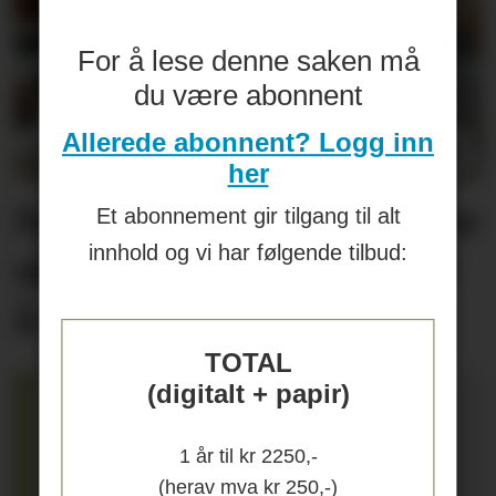
For å lese denne saken må
du være abonnent
Allerede abonnent? Logg inn
her
Norwegian Wood Cluster
Et abonnement gir tilgang til alt
innhold og vi har følgende tilbud:
skal hjelpe
medlemmer
å satse utenlands
TOTAL
(digitalt + papir)
Manglende standarder
bremser ombruk i bygge­
1 år til kr 2250,-
(herav mva kr 250,-)
næringen