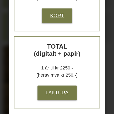
KORT
Ny administrerende
direktør i InnTre Kjeldstad
TOTAL
(digitalt + papir)
1 år til kr 2250,-
(herav mva kr 250,-)
FAKTURA