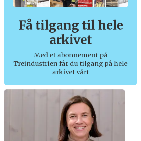
Få tilgang til hele
arkivet
Med et abonnement på
Treindustrien får du tilgang på hele
arkivet vårt