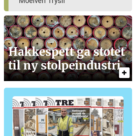
Moelven Trysil
Hakkespett ga støtet
til ny stolpe­industri