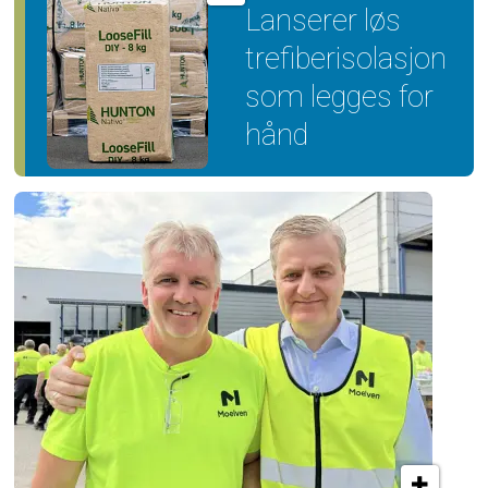
Lanserer løs
trefiber­isolasjon
som legges for
hånd