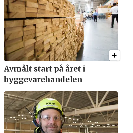
Avmålt start på året i
byggevare­handelen