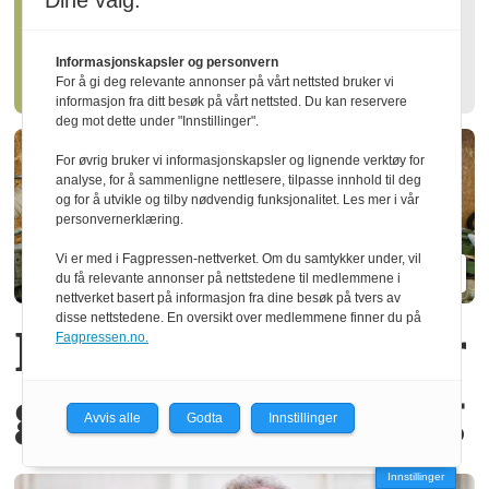
Dine valg:
Slik kan skogen gagne både
Informasjonskapsler og personvern
klima og natur
For å gi deg relevante annonser på vårt nettsted bruker vi
informasjon fra ditt besøk på vårt nettsted. Du kan reservere
deg mot dette under "Innstillinger".
For øvrig bruker vi informasjonskapsler og lignende verktøy for
analyse, for å sammenligne nettlesere, tilpasse innhold til deg
og for å utvikle og tilby nødvendig funksjonalitet. Les mer i vår
personvernerklæring.
Vi er med i Fagpressen-nettverket. Om du samtykker under, vil
du få relevante annonser på nettstedene til medlemmene i
nettverket basert på informasjon fra dine besøk på tvers av
disse nettstedene. En oversikt over medlemmene finner du på
Dyrere materialer
Fagpressen.no.
ga mer leiesaging
Avvis alle
Godta
Innstillinger
Innstillinger