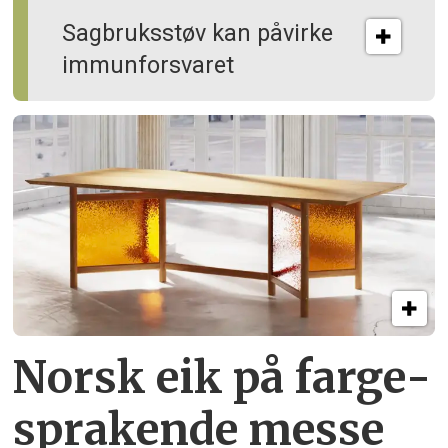
Sagbruksstøv kan på­virke
immun­forsvaret
Norsk eik på farge­
sprakende messe