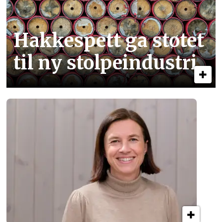
Hakkespett ga støtet
til ny stolpe­industri