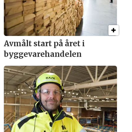
Avmålt start på året i
byggevare­handelen