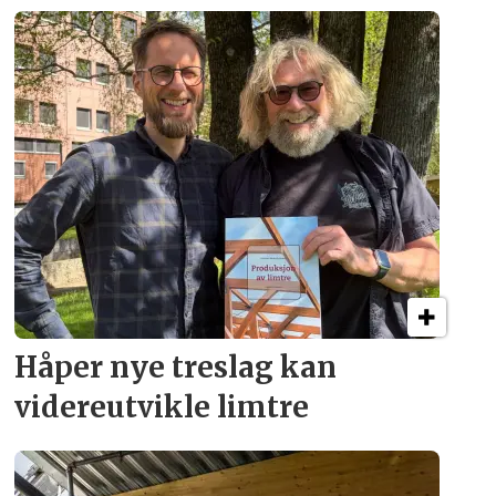
Håper nye treslag kan
videreutvikle limtre