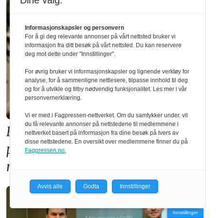
Dine valg:
Informasjonskapsler og personvern
For å gi deg relevante annonser på vårt nettsted bruker vi
informasjon fra ditt besøk på vårt nettsted. Du kan reservere
deg mot dette under "Innstillinger".
For øvrig bruker vi informasjonskapsler og lignende verktøy for
analyse, for å sammenligne nettlesere, tilpasse innhold til deg
og for å utvikle og tilby nødvendig funksjonalitet. Les mer i vår
personvernerklæring.
Vi er med i Fagpressen-nettverket. Om du samtykker under, vil
du få relevante annonser på nettstedene til medlemmene i
Forslaget til ny TEK17-forskrift
nettverket basert på informasjon fra dine besøk på tvers av
disse nettstedene. En oversikt over medlemmene finner du på
premierer betong på bekostning av
Fagpressen.no.
norsk skognæring
Avvis alle
Godta
Innstillinger
Innstillinger