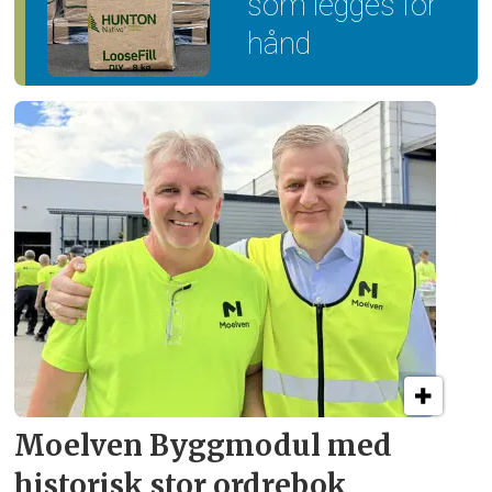
som legges for
hånd
Moelven Byggmodul med
historisk stor ordrebok