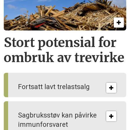
Stort potensial for
ombruk av tre­virke
Fortsatt lavt trelastsalg
Sagbruksstøv kan på­virke
immun­forsvaret