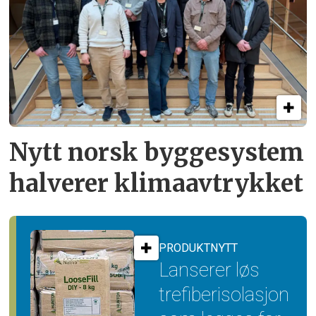
Nytt norsk byggesystem
halverer klimaavtrykket
PRODUKTNYTT
Lanserer løs
trefiber­isolasjon