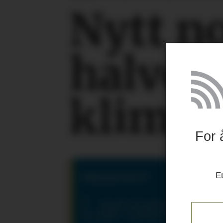
Nytt n
halver
klimaa
For 
Et
PRODUKTNYTT
Lanserer