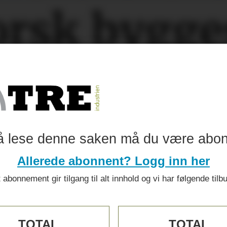
orsk bygg
er
vtrykket
å lese denne saken må du være abo
Allerede abonnent? Logg inn her
 abonnement gir tilgang til alt innhold og vi har følgende tilb
TOTAL
TOTAL