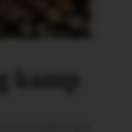
 og kamp
mmer for hele byggenæringen.