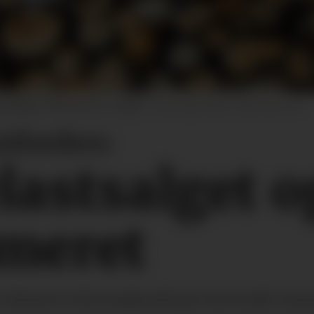
kordhøye 790 kroner pr. kubikk.
Illustrasjonsfoto: colourbox.com
fordres:
relast­salget
meret
r tømmer internasjonalt gir krevende ra