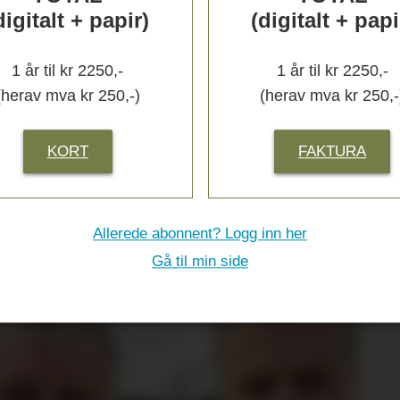
­
digitalt + papir)
(digitalt + papi
1 år til kr 2250,-
1 år til kr 2250,-
(herav mva kr 250,-)
(herav mva kr 250,-
s
KORT
FAKTURA
Allerede abonnent? Logg inn her
Gå til min side