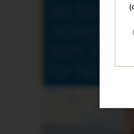
løs trefiber
(
isolasjon
som legge
for hånd