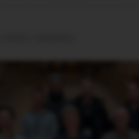
NYHETER
TØMMERPRISER