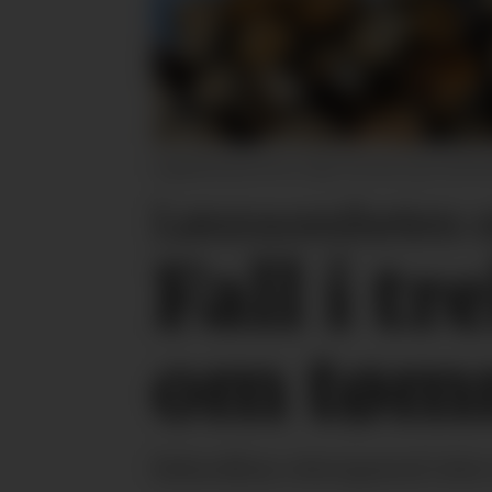
Sagtømmerprisene stiger fortsatt og er på re
Lønnsomheten ut
Fall i t
om tøm
Rekordhøy etterspørsel ette