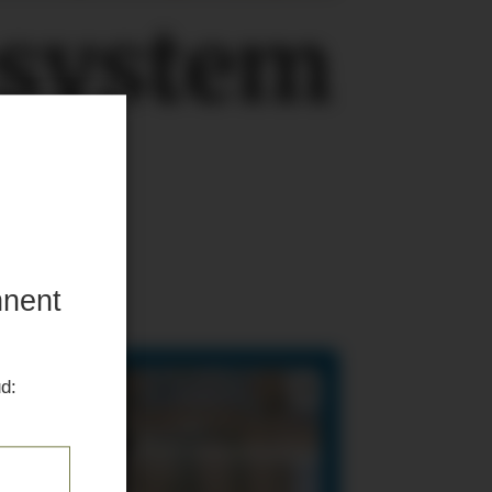
esystem
nnent
ud: