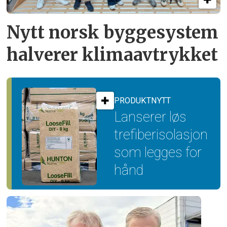
Nytt norsk byggesystem
halverer klimaavtrykket
PRODUKTNYTT
Lanserer løs
trefiber­isolasjon
som legges for
hånd