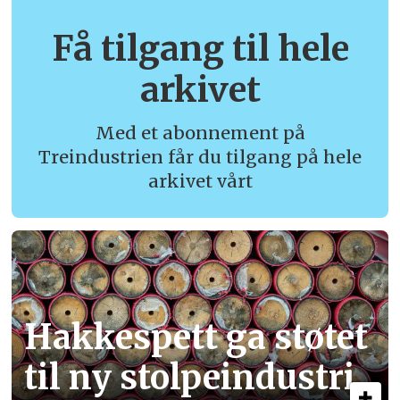
Få tilgang til hele
arkivet
Med et abonnement på
Treindustrien får du tilgang på hele
arkivet vårt
Hakkespett ga støtet
til ny stolpe­industri