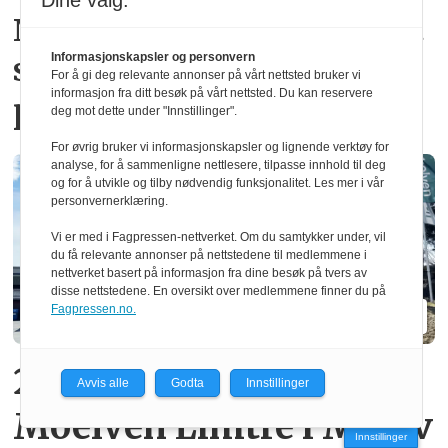
Dine valg:
Ny norsk patent fjerner gift­
stoffer i vindus­
Informasjonskapsler og personvern
For å gi deg relevante annonser på vårt nettsted bruker vi
informasjon fra ditt besøk på vårt nettsted. Du kan reservere
produksjon
deg mot dette under "Innstillinger".
For øvrig bruker vi informasjonskapsler og lignende verktøy for
analyse, for å sammenligne nettlesere, tilpasse innhold til deg
og for å utvikle og tilby nødvendig funksjonalitet. Les mer i vår
personvernerklæring.
Vi er med i Fagpressen-nettverket. Om du samtykker under, vil
du få relevante annonser på nettstedene til medlemmene i
nettverket basert på informasjon fra dine besøk på tvers av
disse nettstedene. En oversikt over medlemmene finner du på
Fagpressen.no.
20 operatører må gå fra
Avvis alle
Godta
Innstillinger
Moelven Limtre i Moelv
Innstillinger