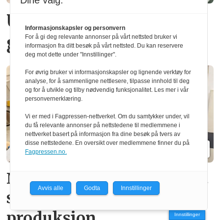
Dine valg:
Urter dyrket i norsk
Informasjonskapsler og personvern
gran
For å gi deg relevante annonser på vårt nettsted bruker vi
informasjon fra ditt besøk på vårt nettsted. Du kan reservere
deg mot dette under "Innstillinger".
For øvrig bruker vi informasjonskapsler og lignende verktøy for
analyse, for å sammenligne nettlesere, tilpasse innhold til deg
og for å utvikle og tilby nødvendig funksjonalitet. Les mer i vår
personvernerklæring.
Vi er med i Fagpressen-nettverket. Om du samtykker under, vil
du få relevante annonser på nettstedene til medlemmene i
nettverket basert på informasjon fra dine besøk på tvers av
disse nettstedene. En oversikt over medlemmene finner du på
Fagpressen.no.
Ny norsk patent fjerner gift­
Avvis alle
Godta
Innstillinger
stoffer i vindus­
produksjon
Innstillinger