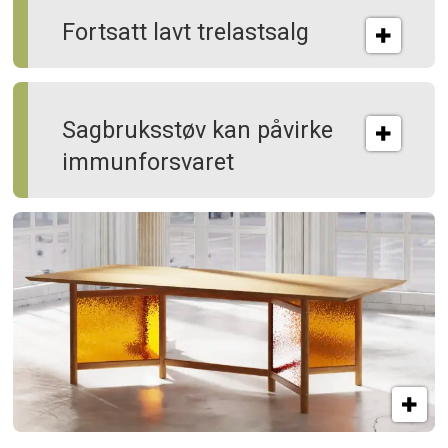
Fortsatt lavt trelastsalg
Sagbruksstøv kan på­virke
immun­forsvaret