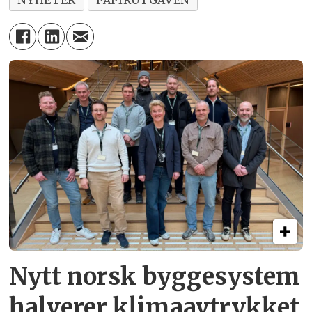
NYHETER
PAPIRUTGAVEN
samt omsetningsleddene, om hva
som foregår innenfor områdene
produksjon, teknikk, økonomi,
design, markedsføring og
bransjepolitiske spørsmål.
Bestill abonnement
Last ned bladet elektronisk
Nytt norsk byggesystem
halverer klimaavtrykket