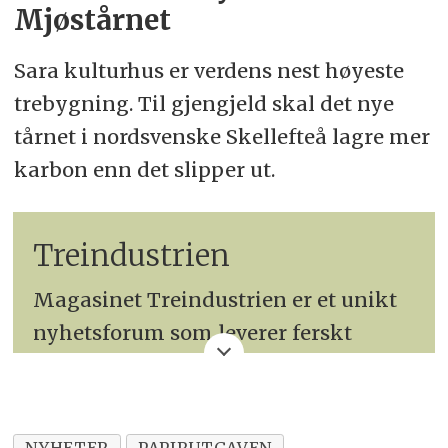
Mjøstårnet
Sara kulturhus er verdens nest høyeste
trebygning. Til gjengjeld skal det nye
tårnet i nordsvenske Skellefteå lagre mer
karbon enn det slipper ut.
Treindustrien
Magasinet Treindustrien er et unikt
nyhetsforum som leverer ferskt
bransjestoff seks ganger i
året.Bladets oppgave er å informere
hele den trebearbeidende industrien