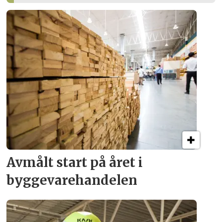
Avmålt start på året i
byggevare­handelen