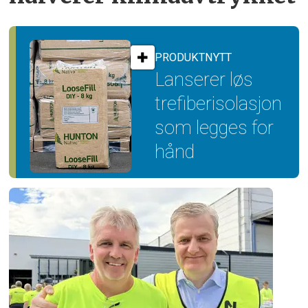
PRODUKTNYTT
Lanserer løs
trefiber­isolasjon
som legges for
hånd