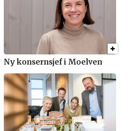
Ny konsern­sjef i Moelven