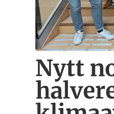
Nytt n
halver
klimaa