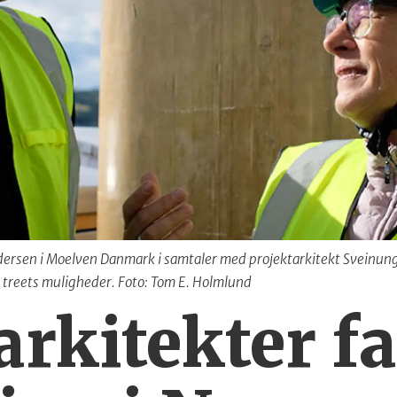
rsen i Moelven Danmark i samtaler med projektarkitekt Sveinun
treets muligheder. Foto: Tom E. Holmlund
rkitekter f