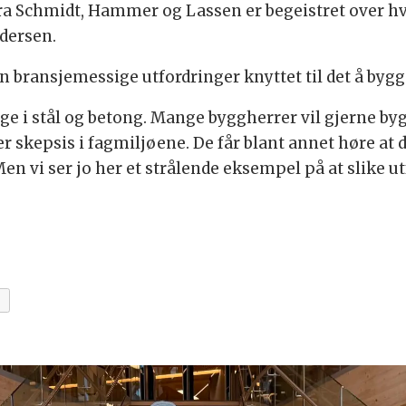
 fra Schmidt, Hammer og Lassen er begeistret over hva
dersen.
oen bransjemessige utfordringer knyttet til det å byg
gge i stål og betong. Mange byggherrer vil gjerne byg
r skepsis i fagmiljøene. De får blant annet høre at 
en vi ser jo her et strålende eksempel på at slike ut
T