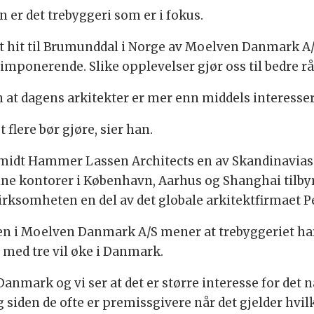
 er det trebyggeri som er i fokus.
tert hit til Brumunddal i Norge av Moelven Danmark A/
 imponerende. Slike opplevelser gjør oss til bedre rå
 dagens arkitekter er mer enn middels interessert
 flere bør gjøre, sier han.
midt Hammer Lassen Architects en av Skandinavias 
sine kontorer i København, Aarhus og Shanghai tilby
virksomheten en del av det globale arkitektfirmaet P
n i Moelven Danmark A/S mener at trebyggeriet har 
e med tre vil øke i Danmark.
anmark og vi ser at det er større interesse for det nå
 siden de ofte er premissgivere når det gjelder hvilk