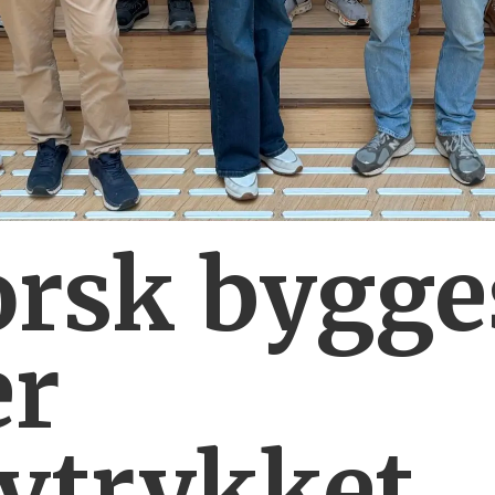
orsk bygg
er
vtrykket