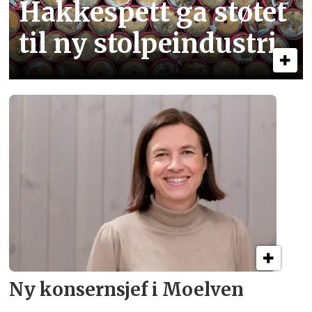
Hakkespett ga støtet
til ny stolpe­industri
Ny konsern­sjef i Moelven