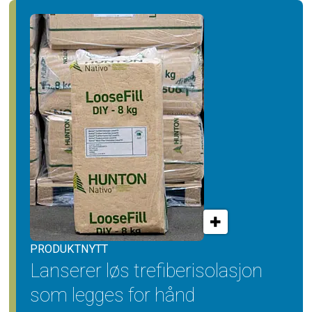
PRODUKTNYTT
Lanserer løs trefiber­isolasjon
som legges for hånd