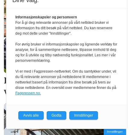
Dine valg:
Informasjonskapsler og personvern
For å gi deg relevante annonser på vårt nettsted bruker vi
informasjon fra ditt besøk på vårt nettsted. Du kan reservere
deg mot dette under "Innstillinger".
For øvrig bruker vi informasjonskapsler og lignende verktøy for
analyse, for å sammenligne nettlesere, tilpasse innhold til deg
og for å utvikle og tilby nødvendig funksjonalitet. Les mer i vår
personvernerklæring.
Vi er med i Fagpressen-nettverket. Om du samtykker under, vil
du få relevante annonser på nettstedene til medlemmene i
Håper nye treslag kan
nettverket basert på informasjon fra dine besøk på tvers av
disse nettstedene. En oversikt over medlemmene finner du på
videreutvikle limtre
Fagpressen.no.
Avvis alle
Godta
Innstillinger
Innstillinger