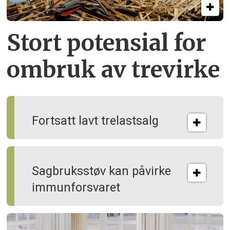
Stort potensial for
ombruk av tre­virke
Fortsatt lavt trelastsalg
Sagbruksstøv kan på­virke
immun­forsvaret