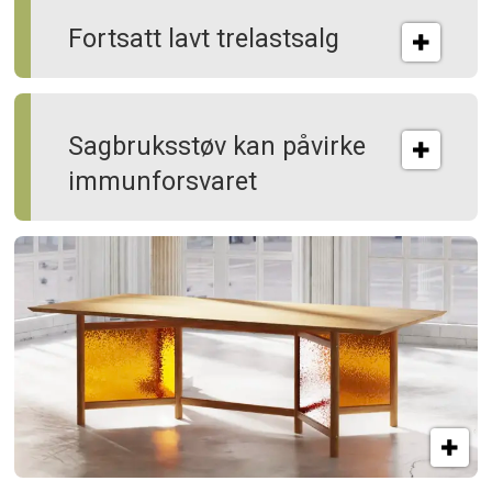
Fortsatt lavt trelastsalg
Sagbruksstøv kan på­virke
immun­forsvaret