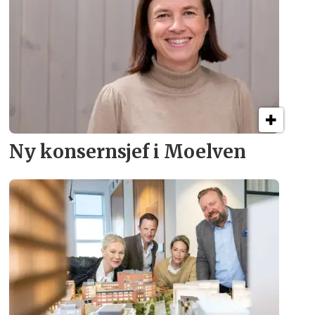
Ny konsern­sjef i Moelven