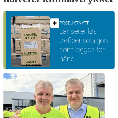
PRODUKTNYTT
Lanserer løs
trefiber­isolasjon
som legges for
hånd