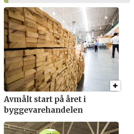
Avmålt start på året i
byggevare­handelen