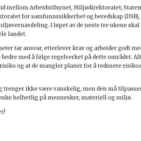
d mellom Arbeidstilsynet, Miljødirektoratet, Staten
toratet for samfunnssikkerhet og beredskap (DSB), 
iljøvernavdeling. I løpet av de neste tre ukene ska
le landet.
er tar ansvar, etterlever krav og arbeider godt med
 bedre med å følge regelverket på dette området. Alt
 risiko og at de mangler planer for å redusere risikoe
g trenger ikke være vanskelig, men den må tilpass
 tenke helhetlig på mennesker, materiell og miljø.
er!