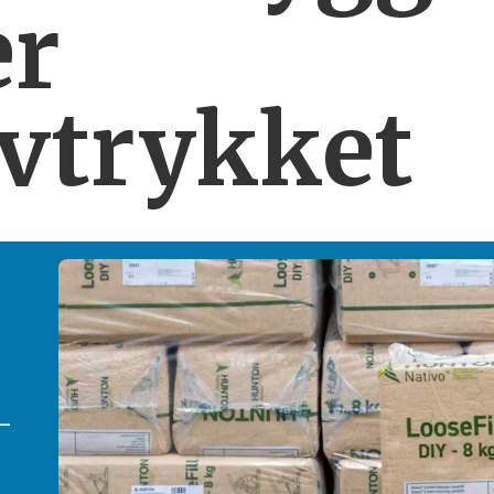
er
vtrykket
­