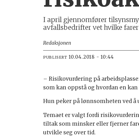
I april gjennomfører tilsynsm
avfallsbedrifter vet hvilke far
Redaksjonen
10.04.2018 - 10:44
PUBLISERT
– Risikovurdering på arbeidsplassen
som kan oppstå og hvordan en kan un
Hun peker på lønnsomheten ved å un
Temaet er valgt fordi risikovurder
tiltak som minsker eller fjerner fa
utvikle seg over tid.