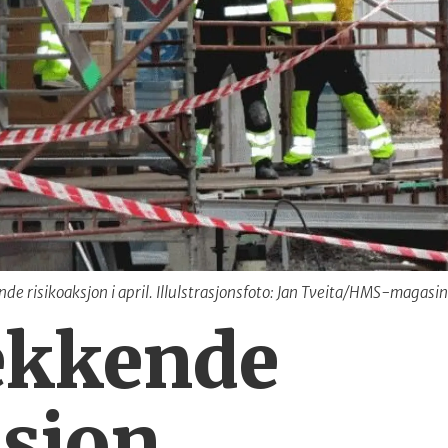
de risikoaksjon i april. Illulstrasjonsfoto: Jan Tveita/HMS-magasi
ekkende
ksjon