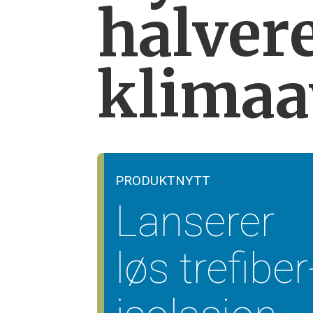
halver
klimaa
PRODUKTNYTT
Lanserer
løs trefiber