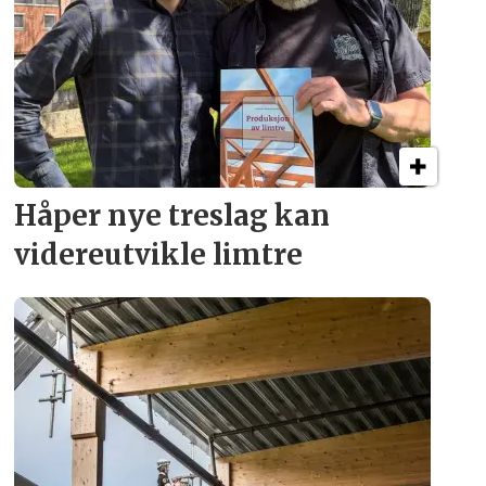
Håper nye treslag kan
videreutvikle limtre