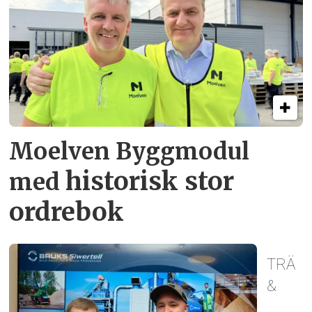
Moelven Byggmodul
historisk stor
med
ordrebok
TRÄ
&