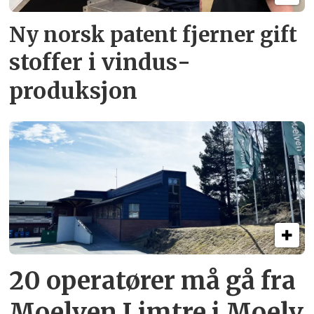
Ny norsk patent fjerner gift­
stoffer i vindus­
produksjon
20 operatører må gå fra
Moelven Limtre i Moelv