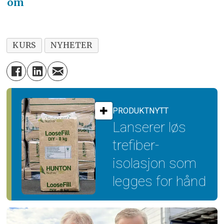
om
KURS
NYHETER
PRODUKTNYTT
Lanserer løs
trefiber­
isolasjon som
legges for hånd