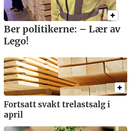
Ber politikerne: – Lær av
Lego!
Fortsatt svakt
trelastsalg i
april