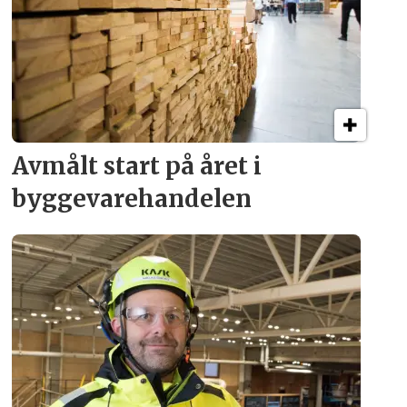
Avmålt start på året i
byggevare­handelen