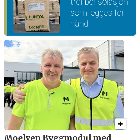
trefiber­isolasjon
som legges for
hånd
Moelven Byggmodul med