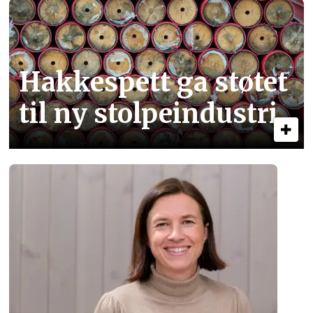
Hakkespett ga støtet
til ny stolpe­industri