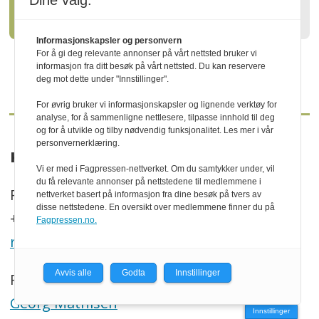
Dine valg:
klima og natur
Informasjonskapsler og personvern
For å gi deg relevante annonser på vårt nettsted bruker vi
informasjon fra ditt besøk på vårt nettsted. Du kan reservere
deg mot dette under "Innstillinger".
For øvrig bruker vi informasjonskapsler og lignende verktøy for
analyse, for å sammenligne nettlesere, tilpasse innhold til deg
og for å utvikle og tilby nødvendig funksjonalitet. Les mer i vår
personvernerklæring.
KONTAKT
Vi er med i Fagpressen-nettverket. Om du samtykker under, vil
du få relevante annonser på nettstedene til medlemmene i
P.b. 130, N-2261 Kirkenær
nettverket basert på informasjon fra dine besøk på tvers av
disse nettstedene. En oversikt over medlemmene finner du på
+47 469 41 000
Fagpressen.no.
redaksjonen@trenytt.no
Avvis alle
Godta
Innstillinger
Redaktør:
Georg Mathisen
Innstillinger