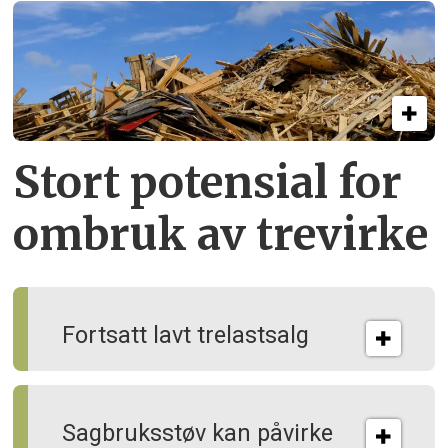
Stort potensial for
ombruk av tre­virke
Fortsatt lavt trelastsalg
Sagbruksstøv kan på­virke