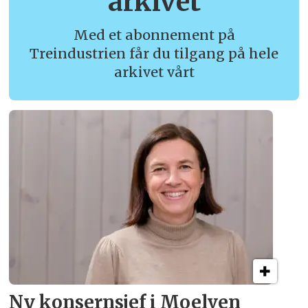
arkivet
Med et abonnement på
Treindustrien får du tilgang på hele
arkivet vårt
Ny konsern­sjef i Moelven