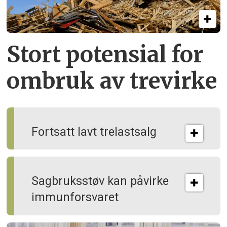
Stort potensial for
ombruk av tre­virke
Fortsatt lavt trelastsalg
Sagbruksstøv kan på­virke
immun­forsvaret