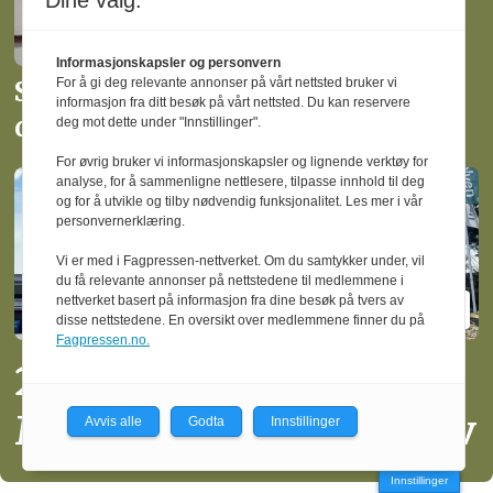
Dine valg:
Informasjonskapsler og personvern
For å gi deg relevante annonser på vårt nettsted bruker vi
Slutter som administrerende
informasjon fra ditt besøk på vårt nettsted. Du kan reservere
direktør i Moelven Limtre
deg mot dette under "Innstillinger".
For øvrig bruker vi informasjonskapsler og lignende verktøy for
analyse, for å sammenligne nettlesere, tilpasse innhold til deg
og for å utvikle og tilby nødvendig funksjonalitet. Les mer i vår
personvernerklæring.
Vi er med i Fagpressen-nettverket. Om du samtykker under, vil
du få relevante annonser på nettstedene til medlemmene i
nettverket basert på informasjon fra dine besøk på tvers av
disse nettstedene. En oversikt over medlemmene finner du på
Fagpressen.no.
20 operatører må gå fra
Moelven Limtre i Moelv
Avvis alle
Godta
Innstillinger
Innstillinger