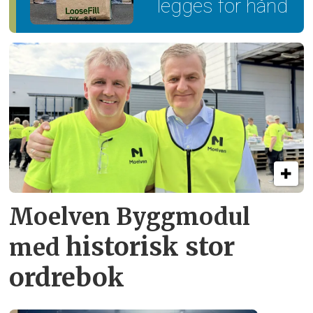
legges for hånd
Moelven Byggmodul
historisk stor
med
ordrebok