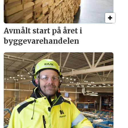
Avmålt start på året i
byggevare­handelen