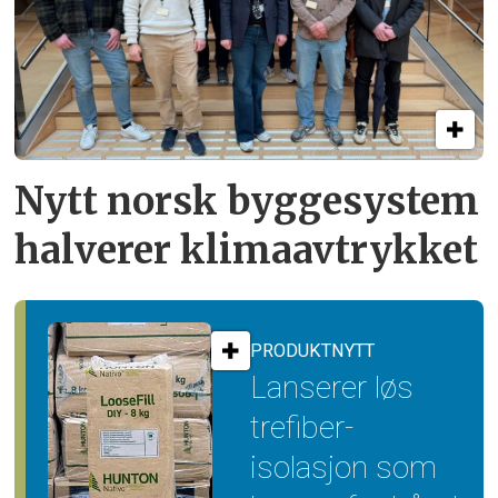
Nytt norsk byggesystem
halverer klimaavtrykket
PRODUKTNYTT
Lanserer løs
trefiber­
isolasjon som