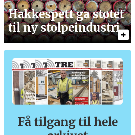
Hakkespett ga støtet
til ny stolpe­industri
Få tilgang til hele