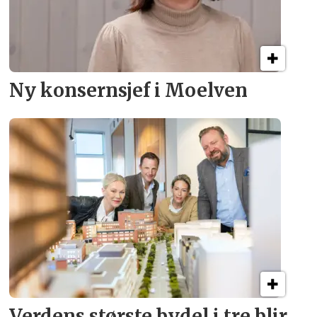
Ny konsern­sjef i Moelven
Verdens største bydel
i tre blir