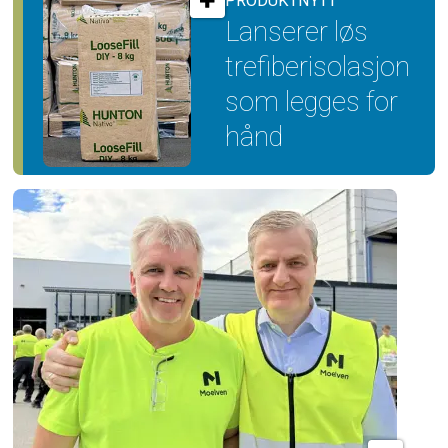
PRODUKTNYTT
Lanserer løs
trefiber­isolasjon
som legges for
hånd