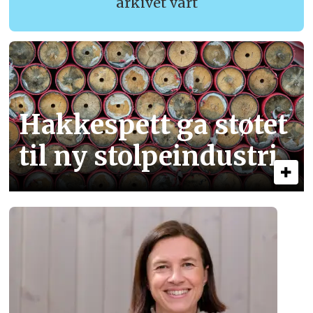
arkivet vårt
Hakkespett ga støtet
til ny stolpe­industri