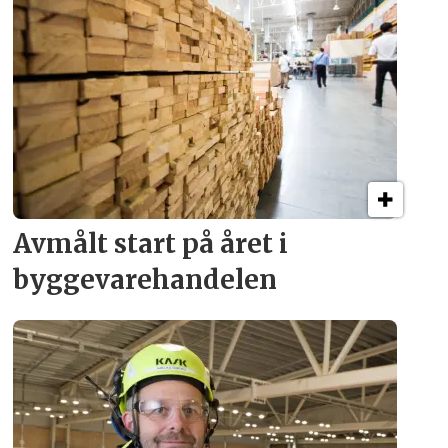
Avmålt start på året i
byggevare­handelen