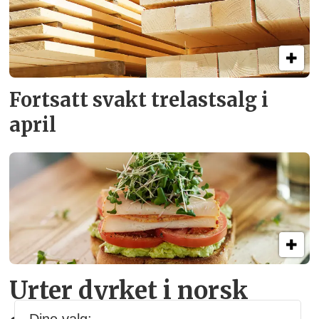
Fortsatt svakt
trelastsalg i
april
Urter dyrket i norsk