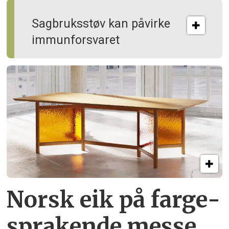
Sagbruksstøv kan på­virke
immun­forsvaret
Norsk eik på farge­
sprakende messe