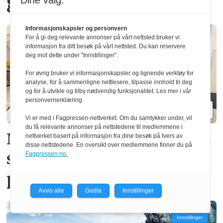
gran
Dine valg:
Informasjonskapsler og personvern
For å gi deg relevante annonser på vårt nettsted bruker vi
informasjon fra ditt besøk på vårt nettsted. Du kan reservere
deg mot dette under "Innstillinger".
For øvrig bruker vi informasjonskapsler og lignende verktøy for
analyse, for å sammenligne nettlesere, tilpasse innhold til deg
og for å utvikle og tilby nødvendig funksjonalitet. Les mer i vår
personvernerklæring.
Vi er med i Fagpressen-nettverket. Om du samtykker under, vil
du få relevante annonser på nettstedene til medlemmene i
Ny norsk patent fjerner gift­
nettverket basert på informasjon fra dine besøk på tvers av
disse nettstedene. En oversikt over medlemmene finner du på
stoffer i vindus­
Fagpressen.no.
produksjon
Avvis alle
Godta
Innstillinger
Innstillinger