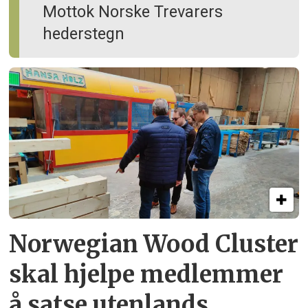
Mottok Norske Trevarers
hederstegn
Norwegian Wood Cluster
skal hjelpe
medlemmer
å satse utenlands