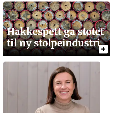
Hakkespett ga støtet
til ny stolpe­industri