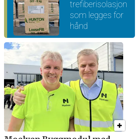
trefiber­isolasjon
som legges for
hånd