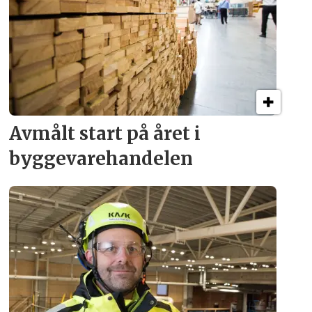
Avmålt start på året i
byggevare­handelen