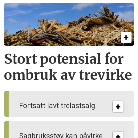
Stort potensial for
ombruk av tre­virke
Fortsatt lavt trelastsalg
Sagbruksstøv kan på­virke