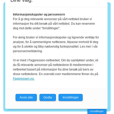
Dine valg:
Informasjonskapsler og personvern
For å gi deg relevante annonser på vårt nettsted bruker vi
informasjon fra ditt besøk på vårt nettsted. Du kan reservere
deg mot dette under "Innstillinger".
For øvrig bruker vi informasjonskapsler og lignende verktøy for
analyse, for å sammenligne nettlesere, tilpasse innhold til deg
og for å utvikle og tilby nødvendig funksjonalitet. Les mer i vår
personvernerklæring.
Få tilgang til hele
Vi er med i Fagpressen-nettverket. Om du samtykker under, vil
du få relevante annonser på nettstedene til medlemmene i
nettverket basert på informasjon fra dine besøk på tvers av
arkivet
disse nettstedene. En oversikt over medlemmene finner du på
Fagpressen.no.
Med et abonnement på
Treindustrien får du tilgang på hele
Avvis alle
Godta
Innstillinger
arkivet vårt
Innstillinger