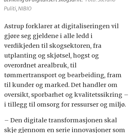
bidra til bedre rekruttering til både
Puliti, NIBIO
forskning, forvalting og næring, og
Astrup forklarer at digitaliseringen vil
bidra til en høyere kvinneandel i
gjøre seg gjeldene i alle ledd i
skogsektoren.
verdikjeden til skogsektoren, fra
utplanting og skjøtsel, hogst og
Digitalisering innenfor skogsektoren
overordnet arealbruk, til
og forskning og utvikling innenfor
tømmertransport og bearbeiding, fram
sektoren har vært karakterisert av
til kunder og marked. Det handler om
spredte aktiviteter hos enkeltaktører.
oversikt, sporbarhet og kvalitetssikring –
Skogsektoren er kjennetegnet av
i tillegg til omsorg for ressurser og miljø.
mange, relativt små bedrifter med
begrenset forsknings- og
– Den digitale transformasjonen skal
utviklingskapasitet. Senteret vil bidra
skje gjennom en serie innovasjoner som