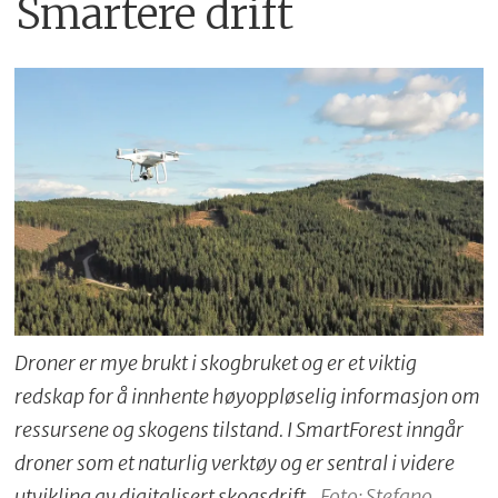
Smartere drift
en digital revolusjon som vil
transformere informasjon og data
om skogressursene, skogskjøtselen,
driftsteknikken og
tømmerleveransene til industrien,
samt en overordnet digital
informasjonsflyt i hele skogsektoren.
Den digitale transformasjonen vil
skje gjennom en serie innovasjoner
Droner er mye brukt i skogbruket og er et viktig
som vil legge grunnlaget for
redskap for å innhente høyoppløselig informasjon om
utviklingen av en sterk "skog-tech"
ressursene og skogens tilstand. I SmartForest inngår
sektor i Norge. Senteret vil også være
droner som et naturlig verktøy og er sentral i videre
viktig for skogsektorens omdømme,
utvikling av digitalisert skogsdrift.
Foto: Stefano