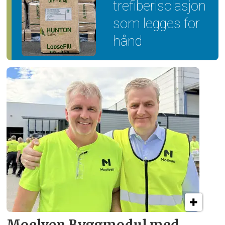
trefiber­isolasjon
som legges for
hånd
Moelven Byggmodul med