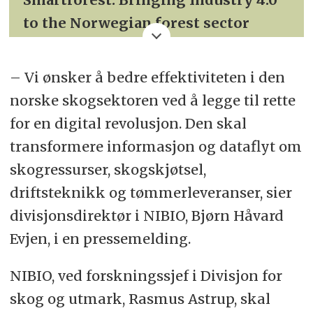
to the Norwegian forest sector
Vertsinstitusjon:
– Vi ønsker å bedre effektiviteten i den
Norsk institutt for bioøkonomi
norske skogsektoren ved å legge til rette
(NIBIO)
for en digital revolusjon. Den skal
transformere informasjon og dataflyt om
Forskningspartnerne:
skogressurser, skogskjøtsel,
NMBU og Universitet i Oslo. I tillegg
driftsteknikk og tømmerleveranser, sier
er det med tre internasjonale
divisjonsdirektør i NIBIO, Bjørn Håvard
forskningspartnere: Mistra Digital
Evjen, i en pressemelding.
Forest (Sverige), FPInnovations
NIBIO, ved forskningssjef i Divisjon for
(Canada) og RIF Institute for Research
skog og utmark, Rasmus Astrup, skal
and Transfer (Tyskland).