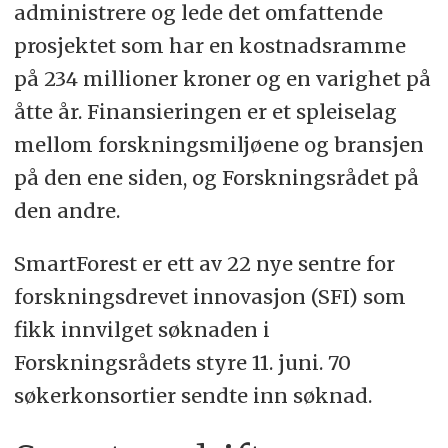
administrere og lede det omfattende
prosjektet som har en kostnadsramme
Næringspartnere:
på 234 millioner kroner og en varighet på
Norges Skogeierforbund, Viken Skog,
åtte år. Finansieringen er et spleiselag
Glommen-Mjøsen Skog, AT Skog,
mellom forskningsmiljøene og bransjen
Norskog, Statskog, Moelven Virke,
på den ene siden, og Forskningsrådet på
Skogdata, Norsk Virkesmåling,
den andre.
Skogbrand, MEF, Komatsu, TerraTec,
DNV-GL, ARD Innovasjon,
SmartForest er ett av 22 nye sentre for
Landbruksdirektoratet
forskningsdrevet innovasjon (SFI) som
fikk innvilget søknaden i
Forskningsrådets styre 11. juni. 70
Hovedmålet er å forbedre
søkerkonsortier sendte inn søknad.
effektiviteten i den norske
skogsektoren ved å legge til rette for