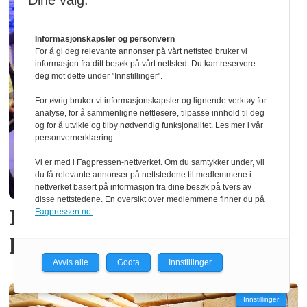
Dine valg:
Informasjonskapsler og personvern
For å gi deg relevante annonser på vårt nettsted bruker vi
informasjon fra ditt besøk på vårt nettsted. Du kan reservere
deg mot dette under "Innstillinger".
For øvrig bruker vi informasjonskapsler og lignende verktøy for
analyse, for å sammenligne nettlesere, tilpasse innhold til deg
og for å utvikle og tilby nødvendig funksjonalitet. Les mer i vår
personvernerklæring.
Vi er med i Fagpressen-nettverket. Om du samtykker under, vil
du få relevante annonser på nettstedene til medlemmene i
nettverket basert på informasjon fra dine besøk på tvers av
disse nettstedene. En oversikt over medlemmene finner du på
Ber politikerne: – Lær av
Fagpressen.no.
Lego!
Avvis alle
Godta
Innstillinger
Innstillinger