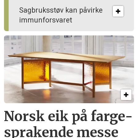
Sagbruksstøv kan på­virke
immun­forsvaret
Norsk eik på farge­
sprakende messe