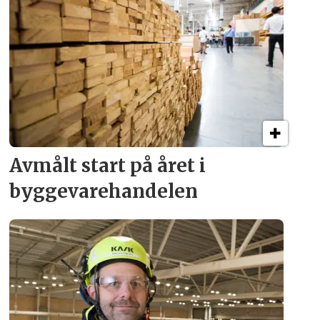
Avmålt start på året i
byggevare­handelen