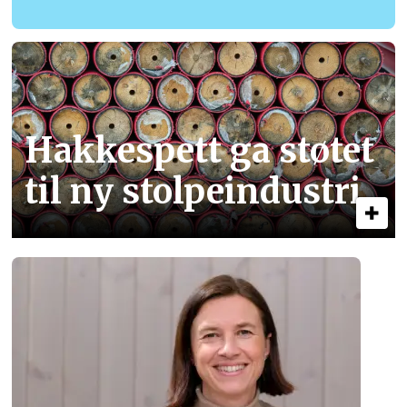
Hakkespett ga støtet
til ny stolpe­industri