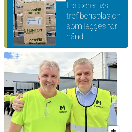
Lanserer løs
trefiber­isolasjon
som legges for
hånd