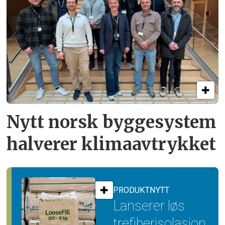
Nytt norsk byggesystem
halverer klimaavtrykket
PRODUKTNYTT
Lanserer løs
trefiber­isolasjon