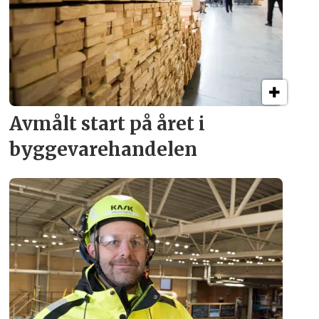
Avmålt start på året i
byggevare­handelen