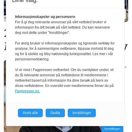
Dine valg:
Informasjonskapsler og personvern
For å gi deg relevante annonser på vårt nettsted bruker vi
informasjon fra ditt besøk på vårt nettsted. Du kan reservere
20 operatører må gå fra
deg mot dette under "Innstillinger".
Moelven Limtre i Moelv
For øvrig bruker vi informasjonskapsler og lignende verktøy for
analyse, for å sammenligne nettlesere, tilpasse innhold til deg
og for å utvikle og tilby nødvendig funksjonalitet. Les mer i vår
personvernerklæring.
–
Vi er med i Fagpressen-nettverket. Om du samtykker under, vil
du få relevante annonser på nettstedene til medlemmene i
nettverket basert på informasjon fra dine besøk på tvers av
disse nettstedene. En oversikt over medlemmene finner du på
Fagpressen.no.
Avvis alle
Godta
Innstillinger
Innstillinger