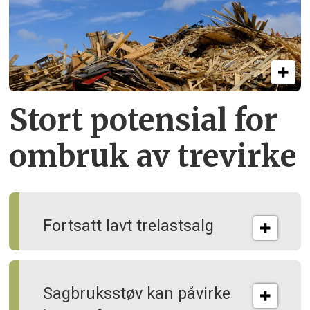
Stort potensial for
ombruk av tre­virke
Fortsatt lavt trelastsalg
Sagbruksstøv kan på­virke