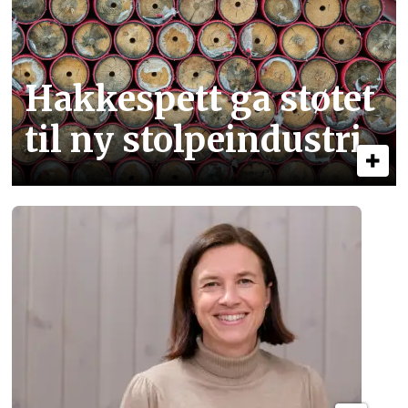
Hakkespett ga støtet
til ny stolpe­industri