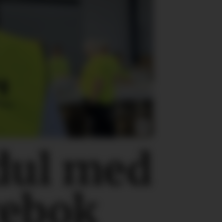
dul med
rebok