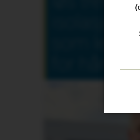
løs trefiber
(
isolasjon
som legge
for hånd