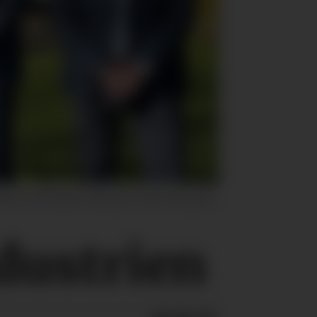
 ASA), Erland Løkken (Bergene Holm AS) og Jørn
ndustrien