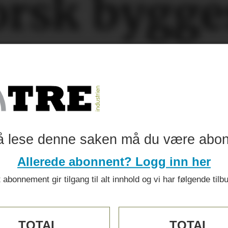
orsk bygg
er
vtrykket
å lese denne saken må du være abo
Allerede abonnent? Logg inn her
 abonnement gir tilgang til alt innhold og vi har følgende tilb
TOTAL
TOTAL