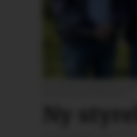
Gisle Tronstad (InnTre Kjeldstad AS), Lars St
Nørstelien (G3 Gausdal Treindustrier SA)
Ny styre