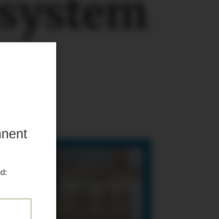
esystem
nnent
ud: