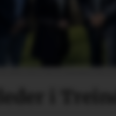
orslett (Moelven Industrier ASA), Vera Flatebø (Moelven Industrier
leder i Trei