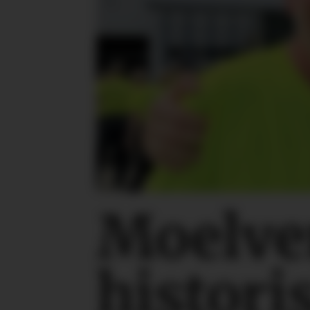
Moelve
histori