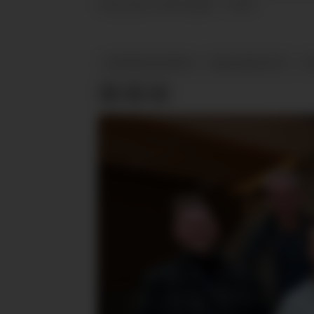
11.05.2026 - 13:05
PUBLISERT
TREINDUSTRIEN
BRANSJENYTT
N