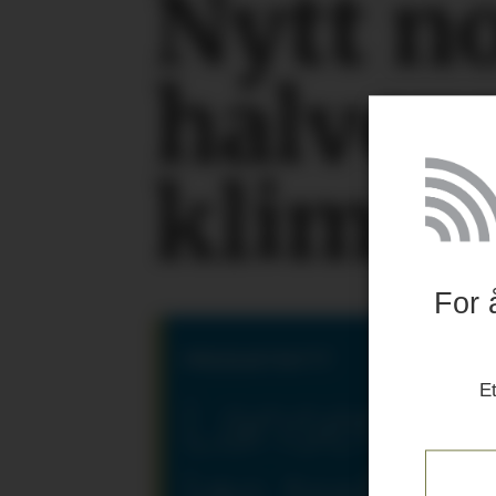
Nytt n
halver
klimaa
For 
PRODUKTNYTT
Et
Lanserer