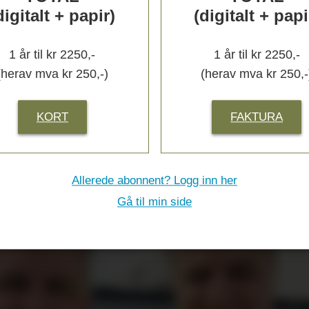
­
digitalt + papir)
(digitalt + papi
1 år til kr 2250,-
1 år til kr 2250,-
(herav mva kr 250,-)
(herav mva kr 250,-
s
KORT
FAKTURA
Allerede abonnent? Logg inn her
Gå til min side