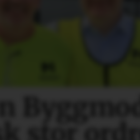
n Byggmo
sk stor ord