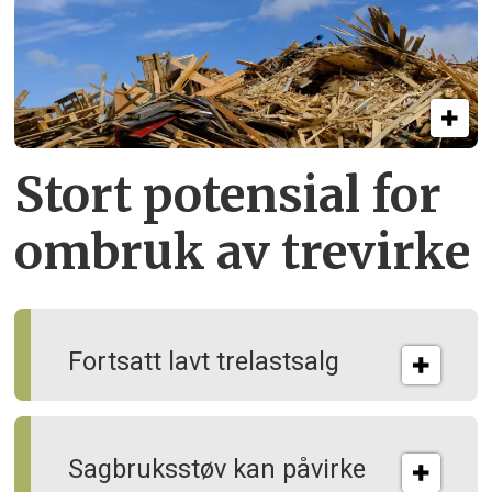
Stort potensial for
ombruk av tre­virke
Fortsatt lavt trelastsalg
Sagbruksstøv kan på­virke