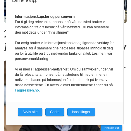
Dine valg:
Informasjonskapsler og personvern
For å gi deg relevante annonser på vårt nettsted bruker vi
informasjon fra ditt besøk på vårt nettsted. Du kan reservere
20 operatører må gå fra
deg mot dette under "Innstillinger".
Moelven Limtre i Moelv
For øvrig bruker vi informasjonskapsler og lignende verktøy for
analyse, for å sammenligne nettlesere, tilpasse innhold til deg
og for å utvikle og tilby nødvendig funksjonalitet. Les mer i vår
personvernerklæring.
–
Vi er med i Fagpressen-nettverket. Om du samtykker under, vil
du få relevante annonser på nettstedene til medlemmene i
nettverket basert på informasjon fra dine besøk på tvers av
disse nettstedene. En oversikt over medlemmene finner du på
Fagpressen.no.
Avvis alle
Godta
Innstillinger
Innstillinger