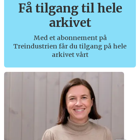
Få tilgang til hele
arkivet
Med et abonnement på
Treindustrien får du tilgang på hele
arkivet vårt