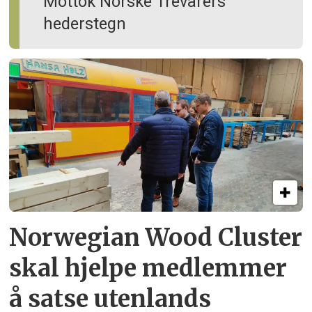
Mottok Norske Trevarers
hederstegn
Norwegian Wood Cluster
skal hjelpe
medlemmer
å satse utenlands