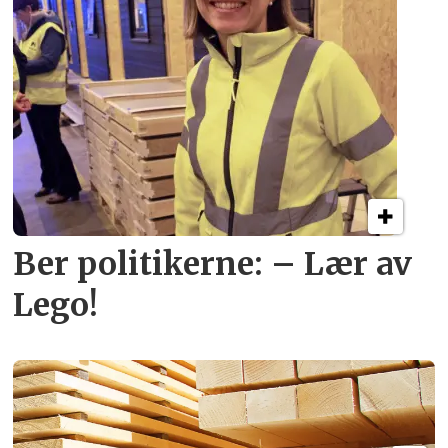
Ber politikerne: – Lær av
Lego!