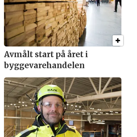
Avmålt start på året i
byggevare­handelen