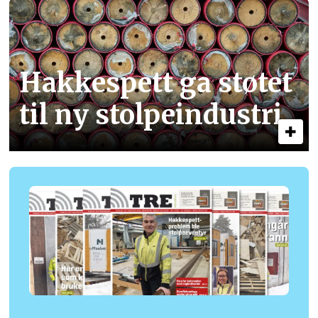
Hakkespett ga støtet
til ny stolpe­industri