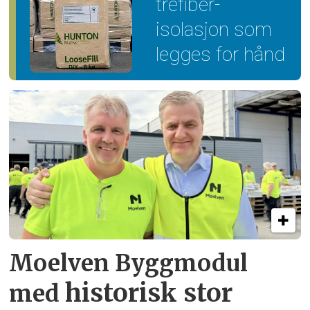
trefiber­
isolasjon som
legges for hånd
Moelven Byggmodul
historisk stor
med