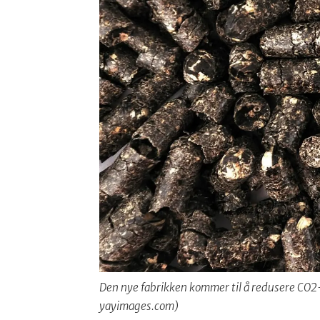
Den nye fabrikken kommer til å redusere CO2-u
yayimages.com)