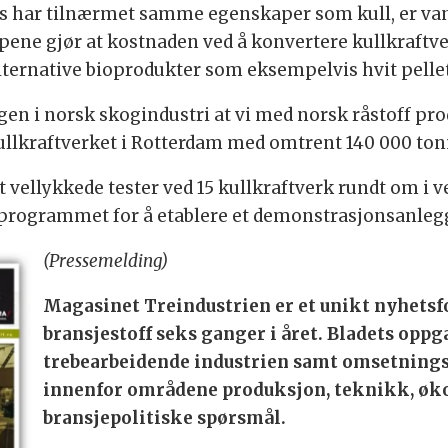
s har tilnærmet samme egenskaper som kull, er va
pene gjør at kostnaden ved å konvertere kullkraftver
ternative bioprodukter som eksempelvis hvit pellet
ngen i norsk skogindustri at vi med norsk råstoff p
ullkraftverket i Rotterdam med omtrent 140 000 tonn
vellykkede tester ved 15 kullkraftverk rundt om i ver
programmet for å etablere et demonstrasjonsanleg
(Pressemelding)
Magasinet Treindustrien er et unikt nyhetsf
bransjestoff seks ganger i året. Bladets oppg
trebearbeidende industrien samt omsetnings
innenfor områdene produksjon, teknikk, øk
bransjepolitiske spørsmål.