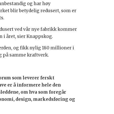
nnbestandig og har høy
ket blir betydelig redusert, som er
s.
rodusert ved vår nye fabrikk kommer
 i året, sier Knappskog.
den, og fikk nylig 180 millioner i
g på samme kraftverk.
orum som leverer ferskt
ave er å informere hele den
leddene, om hva som foregår
onomi, design, markedsføring og