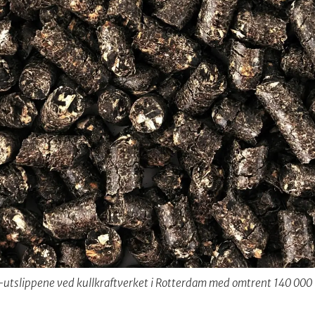
tslippene ved kullkraftverket i Rotterdam med omtrent 140 000 ton