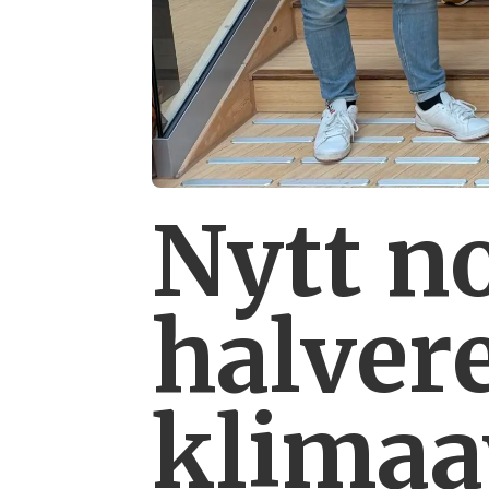
Nytt n
halver
klimaa