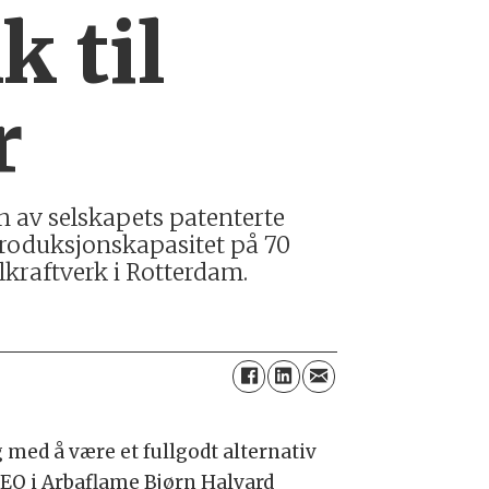
k til
r
n av selskapets patenterte
produksjonskapasitet på 70
llkraftverk i Rotterdam.
g med å være et fullgodt alternativ
 CEO i Arbaflame Bjørn Halvard