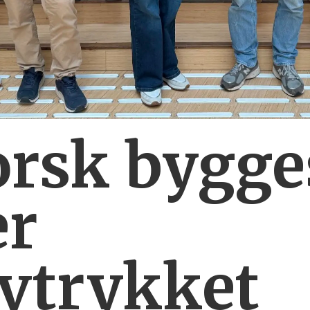
orsk bygg
er
vtrykket