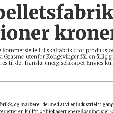
elletsfabrik
lioner krone
 kommersielle fullskalfabrikk for produksjo
 på Grasmo utenfor Kongsvinger får en årlig 
res til det franske energiselskapet Engies ku
abrikk, og markerer dermed at vi er industrielt i gan
ter etter en kullfri og biobasert energiløsning, sier